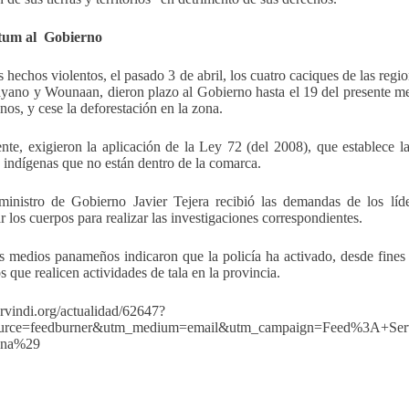
tum al Gobierno
s hechos violentos, el pasado 3 de abril, los cuatro caciques de las reg
yano y Wounaan, dieron plazo al Gobierno hasta el 19 del presente mes, p
nos, y cese la deforestación en la zona.
nte, exigieron la aplicación de la Ley 72 (del 2008), que establece la
 indígenas que no están dentro de la comarca.
ministro de Gobierno Javier Tejera recibió las demandas de los líd
 los cuerpos para realizar las investigaciones correspondientes.
 medios panameños indicaron que la policía ha activado, desde fines 
s que realicen actividades de tala en la provincia.
servindi.org/actualidad/62647?
urce=feedburner&utm_medium=email&utm_campaign=Feed%3A+Ser
ena%29