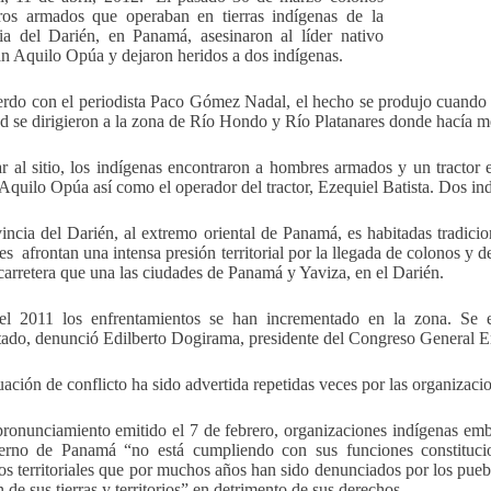
os armados que operaban en tierras indígenas de la
ia del Darién, en Panamá, asesinaron al líder nativo
 Aquilo Opúa y dejaron heridos a dos indígenas.
rdo con el periodista Paco Gómez Nadal, el hecho se produjo cuando
ad se dirigieron a la zona de Río Hondo y Río Platanares donde hacía m
ar al sitio, los indígenas encontraron a hombres armados y un tractor e
Aquilo Opúa así como el operador del tractor, Ezequiel Batista. Dos ind
incia del Darién, al extremo oriental de Panamá, es habitadas tradic
les afrontan una intensa presión territorial por la llegada de colonos y 
carretera que una las ciudades de Panamá y Yaviza, en el Darién.
el 2011 los enfrentamientos se han incrementado en la zona. Se e
tado, denunció Edilberto Dogirama, presidente del Congreso General
tuación de conflicto ha sido advertida repetidas veces por las organizaci
ronunciamiento emitido el 7 de febrero, organizaciones indígenas e
erno de Panamá “no está cumpliendo con sus funciones constitucion
tos territoriales que por muchos años han sido denunciados por los pueb
 de sus tierras y territorios” en detrimento de sus derechos.