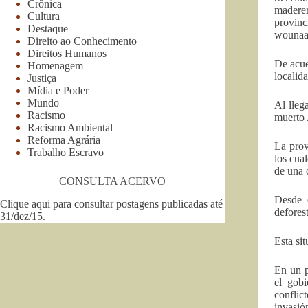
Crônica
maderer
Cultura
provinc
Destaque
wounaan
Direito ao Conhecimento
Direitos Humanos
De acue
Homenagem
localid
Justiça
Mídia e Poder
Mundo
Al lleg
Racismo
muerto 
Racismo Ambiental
Reforma Agrária
La prov
Trabalho Escravo
los cua
de una 
CONSULTA ACERVO
Desde 
Clique aqui para consultar postagens publicadas até
defores
31/dez/15
.
Esta si
En un p
el gobi
conflic
invasión