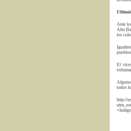
Ultimá
Ante lo
Alto Ba
los colo
Igualme
pueblos
El vice
exhumar
Algunos
todos lo
http://
utm_so
+Indig