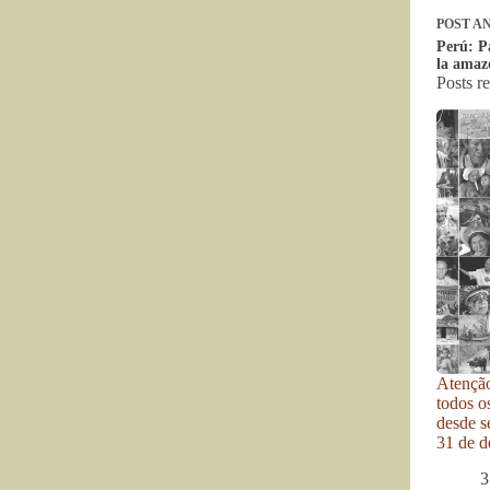
POST
AN
Perú: P
la amaz
Posts r
Atenção
todos o
desde se
31 de d
3