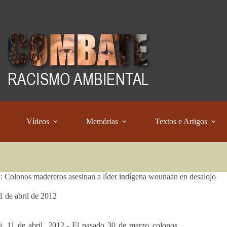
Vídeos
Memórias
Textos e Artigos
 Colonos madereros asesinan a líder indígena wounaan en desalojo
1 de abril de 2012
i, 11 de abril, 2012.- El pasado 30 de marzo colonos