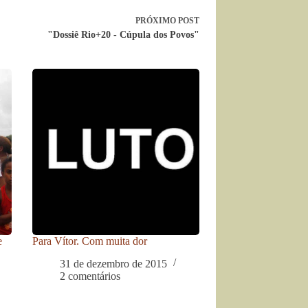
PRÓXIMO
POST
"Dossiê Rio+20 - Cúpula dos Povos"
e
Para Vítor. Com muita dor
31 de dezembro de 2015
2 comentários