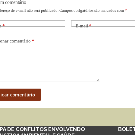
um comentário
dereço de e-mail não será publicado.
Campos obrigatórios são marcados com
*
e
*
E-mail
*
onar comentário
*
licar comentário
PA DE CONFLITOS ENVOLVENDO
BOLE