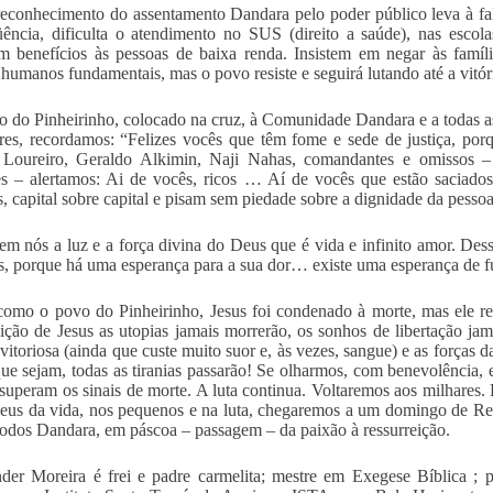
econhecimento do assentamento Dandara pelo poder público leva à fa
ência, dificulta o atendimento no SUS (direito a saúde), nas esco
m benefícios às pessoas de baixa renda. Insistem em negar às famíl
s humanos fundamentais, mas o povo resiste e seguirá lutando até a vitór
 do Pinheirinho, colocado na cruz, à Comunidade Dandara e a todas 
res, recordamos: “Felizes vocês que têm fome e sede de justiça, porq
 Loureiro, Geraldo Alkimin, Naji Nahas, comandantes e omissos – 
s – alertamos: Ai de vocês, ricos … Aí de vocês que estão saciado
s, capital sobre capital e pisam sem piedade sobre a dignidade da pesso
 em nós a luz e a força divina do Deus que é vida e infinito amor. De
s, porque há uma esperança para a sua dor… existe uma esperança de fu
omo o povo do Pinheirinho, Jesus foi condenado à morte, mas ele re
eição de Jesus as utopias jamais morrerão, os sonhos de libertação jam
vitoriosa (ainda que custe muito suor e, às vezes, sangue) e as forças 
que sejam, todas as tiranias passarão! Se olharmos, com benevolência, 
superam os sinais de morte. A luta continua. Voltaremos aos milhares. 
eus da vida, nos pequenos e na luta, chegaremos a um domingo de Res
odos Dandara, em páscoa – passagem – da paixão à ressurreição.
der Moreira é frei e padre carmelita; mestre em Exegese Bíblica ;