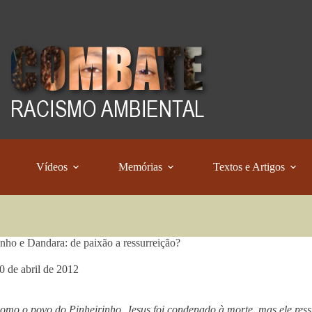
Vídeos
Memórias
Textos e Artigos
inho e Dandara: de paixão a ressurreição?
0 de abril de 2012
omo o povo do Pinheirinho, Jesus foi condenado à morte, mas ele ressu