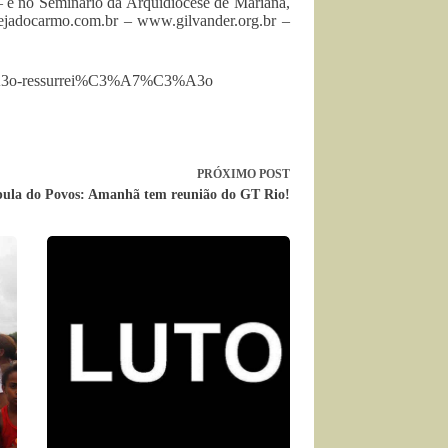
– e no Seminário da Arquidiocese de Mariana,
ejadocarmo.com.br
– www.gilvander.org.br –
%C3%A3o-ressurrei%C3%A7%C3%A3o
PRÓXIMO
POST
ula do Povos: Amanhã tem reunião do GT Rio!