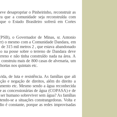
e desapropriar o Pinheirinho, reconstruir as
ara que a comunidade seja reconstruída com
que o Estado Brasileiro sofrerá em Cortes
 (PSB), o Governador de Minas, sr. Antonio
azer) o mesmo com a Comunidade Dandara, em
 de 315 mil metros 2 , que estava abandonado
ção na posse sobre o terreno de Dandara deve
reno e não tinha construído nada na área. A
á construiu mais de 800 casas de alvenaria, um
ortas nos quintais etc.
, de luta e resistência. As famílias que ali
ção e negação de direitos, além do direito a
neamento etc. Mesmo sendo a água reconhecida
 e as concessionárias de água (COPASA) e de
 ser humano sobreviver sem água? As famílias
tendo-se a situações constrangedoras. Volta e
dio é constante, porque as redes improvisadas