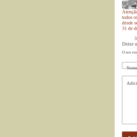
Atenção
todos o
desde se
31 de d
3
Deixe 
O seu en
Nom
Adici