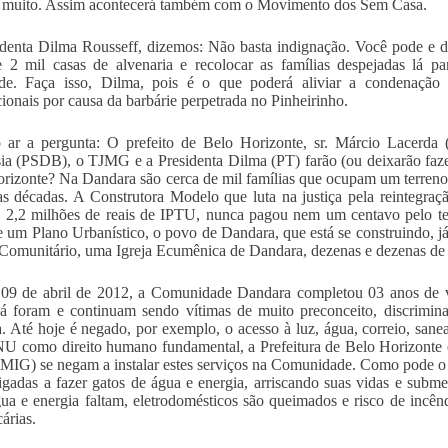
 muito. Assim acontecerá também com o Movimento dos Sem Casa.
denta Dilma Rousseff, dizemos: Não basta indignação. Você pode e dev
 2 mil casas de alvenaria e recolocar as famílias despejadas lá p
ade. Faça isso, Dilma, pois é o que poderá aliviar a condenação 
cionais por causa da barbárie perpetrada no Pinheirinho.
 ar a pergunta: O prefeito de Belo Horizonte, sr. Márcio Lacerda
ia (PSDB), o TJMG e a Presidenta Dilma (PT) farão (ou deixarão f
rizonte? Na Dandara são cerca de mil famílias que ocupam um terreno
as décadas. A Construtora Modelo que luta na justiça pela reintegra
 2,2 milhões de reais de IPTU, nunca pagou nem um centavo pelo ter
de um Plano Urbanístico, o povo de Dandara, que está se construindo, j
Comunitário, uma Igreja Ecumênica de Dandara, dezenas e dezenas de h
09 de abril de 2012, a Comunidade Dandara completou 03 anos de vida
á foram e continuam sendo vítimas de muito preconceito, discrimina
. Até hoje é negado, por exemplo, o acesso à luz, água, correio, sa
U como direito humano fundamental, a Prefeitura de Belo Horizonte
MIG) se negam a instalar estes serviços na Comunidade. Como pode o
igadas a fazer gatos de água e energia, arriscando suas vidas e subme
ua e energia faltam, eletrodomésticos são queimados e risco de incên
árias.