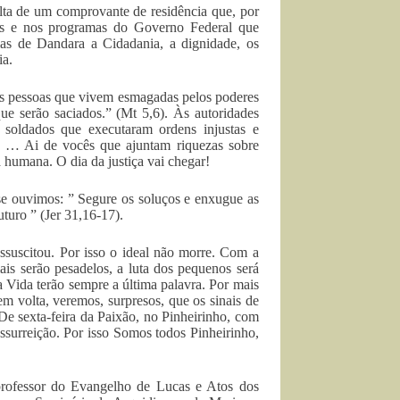
lta de um comprovante de residência que, por
las e nos programas do Governo Federal que
ias de Dandara a Cidadania, a dignidade, os
ia.
as pessoas que vivem esmagadas pelos poderes
ue serão saciados.” (Mt 5,6). Às autoridades
soldados que executaram ordens injustas e
s … Ai de vocês que ajuntam riquezas sobre
a humana. O dia da justiça vai chegar!
sse ouvimos: ” Segure os soluços e enxugue as
turo ” (Jer 31,16-17).
ssuscitou. Por isso o ideal não morre. Com a
ais serão pesadelos, a luta dos pequenos será
da Vida terão sempre a última palavra. Por mais
em volta, veremos, surpresos, que os sinais de
De sexta-feira da Paixão, no Pinheirinho, com
surreição. Por isso Somos todos Pinheirinho,
 professor do Evangelho de Lucas e Atos dos