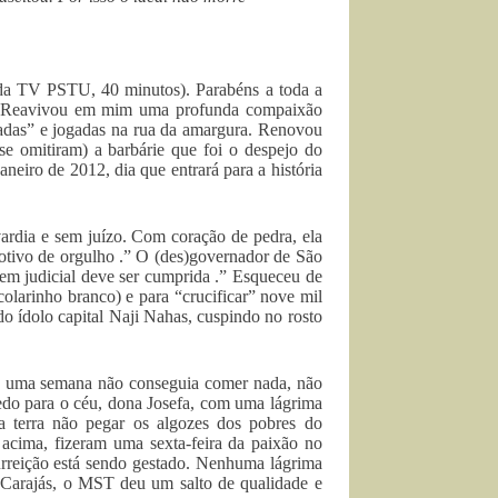
(da TV PSTU, 40 minutos). Parabéns a toda a
io. Reavivou em mim uma profunda compaixão
cadas” e jogadas na rua da amargura. Renovou
e omitiram) a barbárie que foi o despejo do
neiro de 2012, dia que entrará para a história
ardia e sem juízo. Com coração de pedra, ela
otivo de orgulho .” O (des)governador de São
m judicial deve ser cumprida .” Esqueceu de
olarinho branco) e para “crucificar” nove mil
 do ídolo capital Naji Nahas, cuspindo no rosto
há uma semana não conseguia comer nada, não
dedo para o céu, dona Josefa, com uma lágrima
a terra não pegar os algozes dos pobres do
 acima, fizeram uma sexta-feira da paixão no
urreição está sendo gestado. Nenhuma lágrima
 Carajás, o MST deu um salto de qualidade e