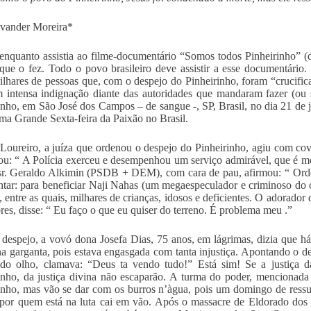
lvander Moreira*
enquanto assistia ao filme-documentário “Somos todos Pinheirinho” 
que o fez. Todo o povo brasileiro deve assistir a esse documentár
ilhares de pessoas que, com o despejo do Pinheirinho, foram “crucifi
intensa indignação diante das autoridades que mandaram fazer (ou s
inho, em São José dos Campos – de sangue -, SP, Brasil, no dia 21 de ja
a Grande Sexta-feira da Paixão no Brasil.
Loureiro, a juíza que ordenou o despejo do Pinheirinho, agiu com cov
u: “ A Polícia exerceu e desempenhou um serviço admirável, que é m
sr. Geraldo Alkimin (PSDB + DEM), com cara de pau, afirmou: “ Orde
ntar: para beneficiar Naji Nahas (um megaespeculador e criminoso do c
, entre as quais, milhares de crianças, idosos e deficientes. O adorador
res, disse: “ Eu faço o que eu quiser do terreno. É problema meu .”
despejo, a vovó dona Josefa Dias, 75 anos, em lágrimas, dizia que 
na garganta, pois estava engasgada com tanta injustiça. Apontando o 
do olho, clamava: “Deus ta vendo tudo!” Está sim! Se a justiça d
inho, da justiça divina não escaparão. A turma do poder, mencionada
inho, mas vão se dar com os burros n’àgua, pois um domingo de ress
 por quem está na luta cai em vão. Após o massacre de Eldorado dos