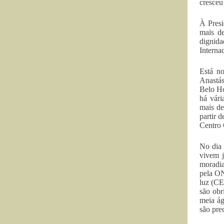
cresceu
À Presi
mais de
dignid
Interna
Está no
Anastás
Belo Ho
há vári
mais de
partir 
Centro 
No dia 
vivem j
moradia
pela ON
luz (CE
são obr
meia ág
são prec