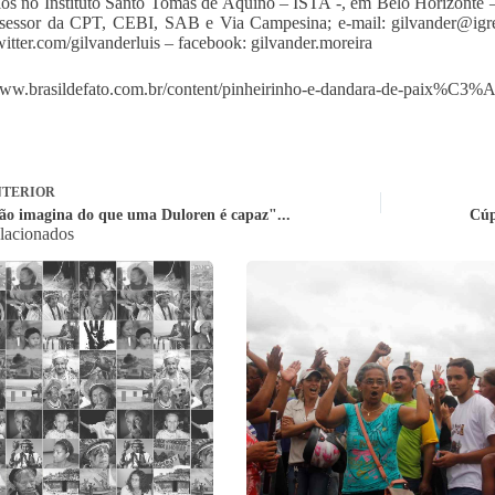
os no Instituto Santo Tomás de Aquino – ISTA -, em Belo Horizonte 
sessor da CPT, CEBI, SAB e Via Campesina; e-mail:
gilvander@igr
tter.com/gilvanderluis – facebook: gilvander.moreira
/www.brasildefato.com.br/content/pinheirinho-e-dandara-de-paix
TERIOR
ão imagina do que uma Duloren é capaz"...
Cúp
elacionados