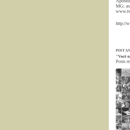
Apóstol
MG; as
www.twi
http:/
POST
AN
"Você n
Posts r