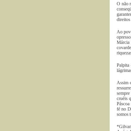
O não r
conseqü
garante
direito
Ao povo
opresso
Márcia
covarde
riqueza
Palpita
lágrima
Assim c
ressurr
sempre 
cruéis 
Páscoa 
fé no D
somos t
*Gilvan