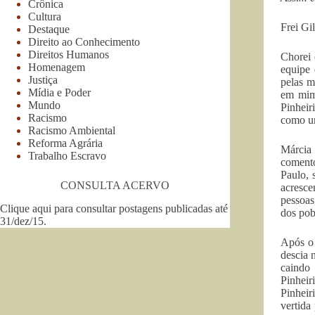
Crônica
Cultura
Frei Gi
Destaque
Direito ao Conhecimento
Direitos Humanos
Chorei 
Homenagem
equipe 
Justiça
pelas m
Mídia e Poder
em mim 
Mundo
Pinheir
Racismo
como um
Racismo Ambiental
Reforma Agrária
Márcia 
Trabalho Escravo
comento
Paulo, 
CONSULTA ACERVO
acresce
pessoas
Clique aqui para consultar postagens publicadas até
dos pob
31/dez/15
.
Após o 
descia 
caindo 
Pinheir
Pinheir
vertida