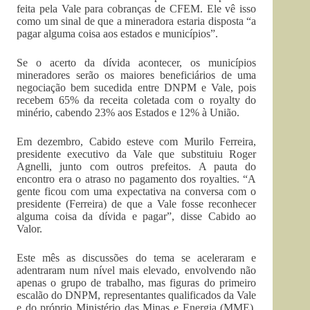
feita pela Vale para cobranças de CFEM. Ele vê isso
como um sinal de que a mineradora estaria disposta “a
pagar alguma coisa aos estados e municípios”.
Se o acerto da dívida acontecer, os municípios
mineradores serão os maiores beneficiários de uma
negociação bem sucedida entre DNPM e Vale, pois
recebem 65% da receita coletada com o royalty do
minério, cabendo 23% aos Estados e 12% à União.
Em dezembro, Cabido esteve com Murilo Ferreira,
presidente executivo da Vale que substituiu Roger
Agnelli, junto com outros prefeitos. A pauta do
encontro era o atraso no pagamento dos royalties. “A
gente ficou com uma expectativa na conversa com o
presidente (Ferreira) de que a Vale fosse reconhecer
alguma coisa da dívida e pagar”, disse Cabido ao
Valor.
Este mês as discussões do tema se aceleraram e
adentraram num nível mais elevado, envolvendo não
apenas o grupo de trabalho, mas figuras do primeiro
escalão do DNPM, representantes qualificados da Vale
e do próprio Ministério das Minas e Energia (MME).