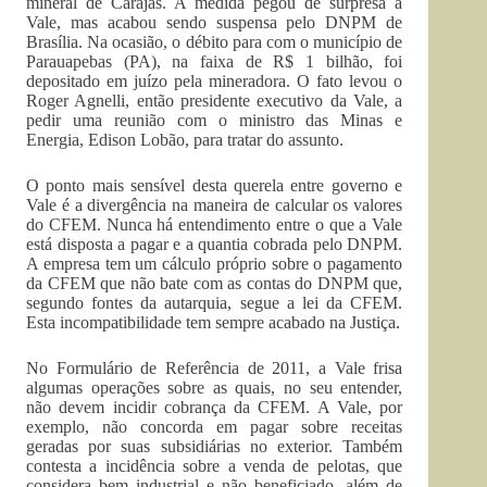
mineral de Carajás. A medida pegou de surpresa a
Vale, mas acabou sendo suspensa pelo DNPM de
Brasília. Na ocasião, o débito para com o município de
Parauapebas (PA), na faixa de R$ 1 bilhão, foi
depositado em juízo pela mineradora. O fato levou o
Roger Agnelli, então presidente executivo da Vale, a
pedir uma reunião com o ministro das Minas e
Energia, Edison Lobão, para tratar do assunto.
O ponto mais sensível desta querela entre governo e
Vale é a divergência na maneira de calcular os valores
do CFEM. Nunca há entendimento entre o que a Vale
está disposta a pagar e a quantia cobrada pelo DNPM.
A empresa tem um cálculo próprio sobre o pagamento
da CFEM que não bate com as contas do DNPM que,
segundo fontes da autarquia, segue a lei da CFEM.
Esta incompatibilidade tem sempre acabado na Justiça.
No Formulário de Referência de 2011, a Vale frisa
algumas operações sobre as quais, no seu entender,
não devem incidir cobrança da CFEM. A Vale, por
exemplo, não concorda em pagar sobre receitas
geradas por suas subsidiárias no exterior. Também
contesta a incidência sobre a venda de pelotas, que
considera bem industrial e não beneficiado, além de