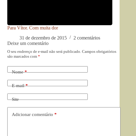
Para Vítor. Com muita dor
31 de dezembro de 2015
2 comentários
Deixe um comentário
O seu endereço de e-mail não será publicado.
Campos obrigatórios
são marcados com
*
Nome
*
E-mail
*
Site
Adicionar comentário
*