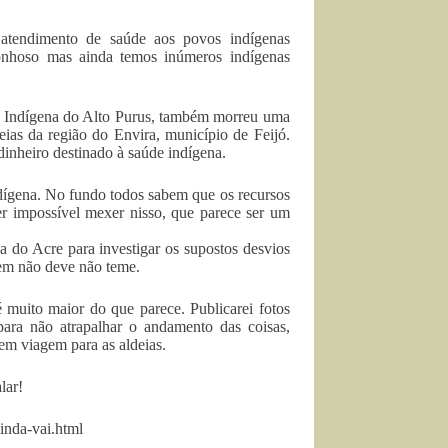
r atendimento de saúde aos povos indígenas
gonhoso mas ainda temos inúmeros indígenas
rra Indígena do Alto Purus, também morreu uma
eias da região do Envira, município de Feijó.
dinheiro destinado à saúde indígena.
dígena. No fundo todos sabem que os recursos
er impossível mexer nisso, que parece ser um
 do Acre para investigar os supostos desvios
uem não deve não teme.
 muito maior do que parece. Publicarei fotos
para não atrapalhar o andamento das coisas,
em viagem para as aldeias.
lar!
inda-vai.html