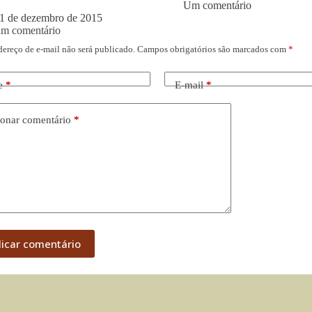
Um comentário
1 de dezembro de 2015
um comentário
dereço de e-mail não será publicado.
Campos obrigatórios são marcados com
*
e
*
E-mail
*
onar comentário
*
licar comentário