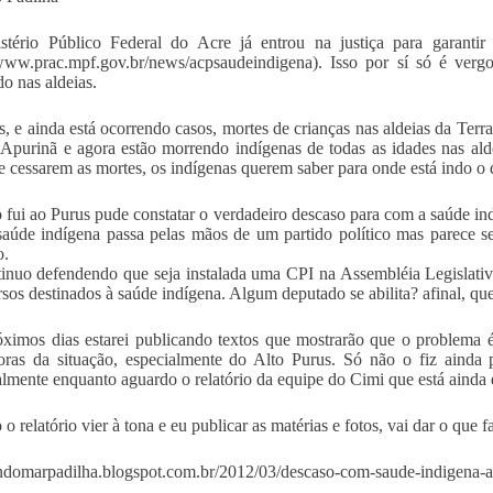
stério Público Federal do Acre já entrou na justiça para garanti
/www.prac.mpf.gov.br/news/acpsaudeindigena). Isso por sí só é ver
o nas aldeias.
, e ainda está ocorrendo casos, mortes de crianças nas aldeias da Te
 Apurinã e agora estão morrendo indígenas de todas as idades nas ald
 cessarem as mortes, os indígenas querem saber para onde está indo o 
fui ao Purus pude constatar o verdadeiro descaso para com a saúde in
saúde indígena passa pelas mãos de um partido político mas parece s
o.
inuo defendendo que seja instalada uma CPI na Assembléia Legislativa
rsos destinados à saúde indígena. Algum deputado se abilita? afinal, q
ximos dias estarei publicando textos que mostrarão que o problema é
oras da situação, especialmente do Alto Purus. Só não o fiz ainda 
almente enquanto aguardo o relatório da equipe do Cimi que está ainda 
 relatório vier à tona e eu publicar as matérias e fotos, vai dar o que fa
lindomarpadilha.blogspot.com.br/2012/03/descaso-com-saude-indigena-a