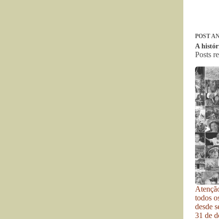
POST
AN
A histór
Posts r
Atenção
todos o
desde se
31 de d