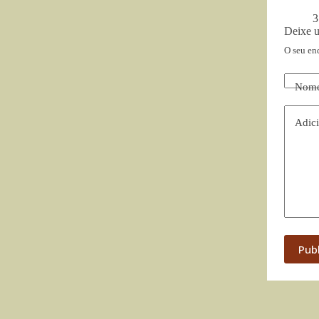
3
Deixe 
O seu en
Nom
Adici
Pub