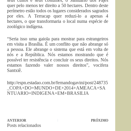
seus cultos e seus costumes, o Santuário dos Pajés
quer pelo menos ter direito a 50 hectares. Dentro deste
perímetro estão todos os lugares considerados sagrados
por eles. A Terracap quer reduzi-lo a apenas 4
hectares, o que transformaria o local numa espécie de
zoológico indígena.
“Seria isso uma gaiola para mostrar para estrangeiros
em visita a Brasília. É um conflito que não abrange só
a pessoa. Ele abrange o sistema que está em volta de
nós e a República. Nós estamos mostrando que é
possível ter resistência e concluir os seus direitos. Nós
estamos fazendo valer nossos direitos”, vocifera
Santxiê.
http://espn.estadao.com.br/fernandogavini/post/248735
_COPA+DO+MUNDO+DE+2014+AMEACA+SA
NTUARIO+INDIGENA+EM+BRASILIA
ANTERIOR
PRÓXIMO
Posts relacionados