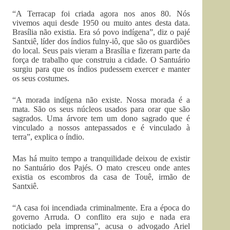
“A Terracap foi criada agora nos anos 80. Nós
vivemos aqui desde 1950 ou muito antes desta data.
Brasília não existia. Era só povo indígena”, diz o pajé
Santxiê, líder dos índios fulny-iô, que são os guardiões
do local. Seus pais vieram a Brasília e fizeram parte da
força de trabalho que construiu a cidade. O Santuário
surgiu para que os índios pudessem exercer e manter
os seus costumes.
“A morada indígena não existe. Nossa morada é a
mata. São os seus núcleos usados para orar que são
sagrados. Uma árvore tem um dono sagrado que é
vinculado a nossos antepassados e é vinculado à
terra”, explica o índio.
Mas há muito tempo a tranquilidade deixou de existir
no Santuário dos Pajés. O mato cresceu onde antes
existia os escombros da casa de Touê, irmão de
Santxiê.
“A casa foi incendiada criminalmente. Era a época do
governo Arruda. O conflito era sujo e nada era
noticiado pela imprensa”, acusa o advogado Ariel