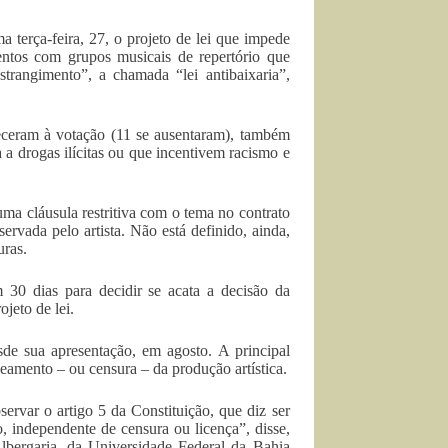
terça-feira, 27, o projeto de lei que impede
ventos com grupos musicais de repertório que
strangimento”, a chamada “lei antibaixaria”,
ceram à votação (11 se ausentaram), também
a drogas ilícitas ou que incentivem racismo e
ma cláusula restritiva com o tema no contrato
rvada pelo artista. Não está definido, ainda,
uras.
30 dias para decidir se acata a decisão da
jeto de lei.
de sua apresentação, em agosto. A principal
ceamento – ou censura – da produção artística.
rvar o artigo 5 da Constituição, que diz ser
ão, independente de censura ou licença”, disse,
bergaria, da Universidade Federal da Bahia