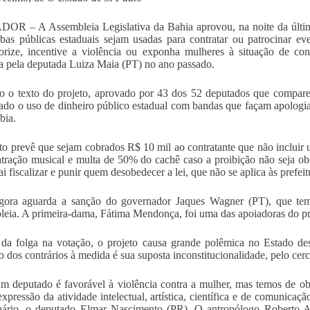
R – A Assembleia Legislativa da Bahia aprovou, na noite da última 
bas públicas estaduais sejam usadas para contratar ou patrocinar e
orize, incentive a violência ou exponha mulheres à situação de con
a pela deputada Luiza Maia (PT) no ano passado.
 o texto do projeto, aprovado por 43 dos 52 deputados que compare
tado o uso de dinheiro público estadual com bandas que façam apologia 
bia.
to prevê que sejam cobrados R$ 10 mil ao contratante que não incluir u
tração musical e multa de 50% do cachê caso a proibição não seja obse
i fiscalizar e punir quem desobedecer a lei, que não se aplica às prefeit
gora aguarda a sanção do governador Jaques Wagner (PT), que tem 
eia. A primeira-dama, Fátima Mendonça, foi uma das apoiadoras do pro
da folga na votação, o projeto causa grande polêmica no Estado des
o dos contrários à medida é sua suposta inconstitucionalidade, pelo cer
 deputado é favorável à violência contra a mulher, mas temos de obse
 expressão da atividade intelectual, artística, científica e de comunicaç
ário, o deputado Elmar Nascimento (PR). O antropólogo Roberto Al