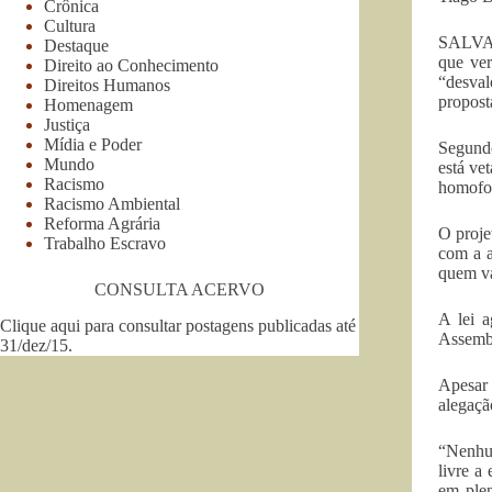
Crônica
Cultura
SALVADO
Destaque
que ver
Direito ao Conhecimento
“desval
Direitos Humanos
propost
Homenagem
Justiça
Mídia e Poder
Segundo
Mundo
está ve
Racismo
homofo
Racismo Ambiental
Reforma Agrária
O proje
Trabalho Escravo
com a a
quem va
CONSULTA ACERVO
A lei a
Clique aqui para consultar postagens publicadas até
Assembl
31/dez/15
.
Apesar 
alegaçã
“Nenhum
livre a
em plen