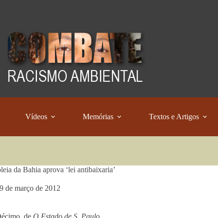
Vídeos
Memórias
Textos e Artigos
eia da Bahia aprova ‘lei antibaixaria’
9 de março de 2012
Décimo, de
O Estado de S. Paulo