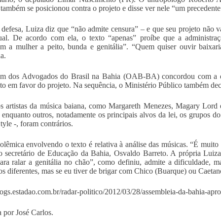
 também se posicionou contra o projeto e disse ver nele “um precedente
defesa, Luiza diz que “não admite censura” – e que seu projeto não v
tual. De acordo com ela, o texto “apenas” proíbe que a administra
m a mulher a peito, bunda e genitália”. “Quem quiser ouvir baixari
a.
m dos Advogados do Brasil na Bahia (OAB-BA) concordou com a de
to em favor do projeto. Na sequência, o Ministério Público também decl
s artistas da música baiana, como Margareth Menezes, Magary Lord 
, enquanto outros, notadamente os principais alvos da lei, os grupos
tyle -, foram contrários.
olêmica envolvendo o texto é relativa à análise das músicas. “É muito d
o secretário de Educação da Bahia, Osvaldo Barreto. A própria Luiz
ara ralar a genitália no chão”, como definiu, admite a dificuldade, 
os diferentes, mas se eu tiver de brigar com Chico (Buarque) ou Caetan
blogs.estadao.com.br/radar-politico/2012/03/28/assembleia-da-bahia-aprov
 por José Carlos.