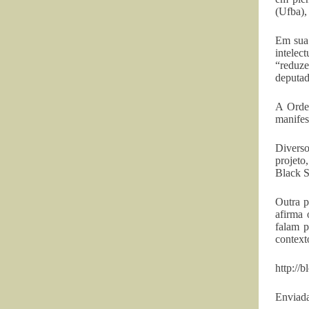
(Ufba),
Em sua 
intelec
“reduze
deputad
A Orde
manifes
Diverso
projeto
Black S
Outra p
afirma 
falam p
context
http://
Enviada