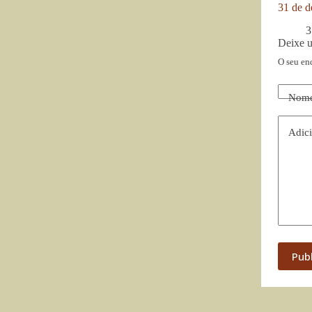
31 de d
3
Deixe 
O seu en
Nom
Adici
Pub