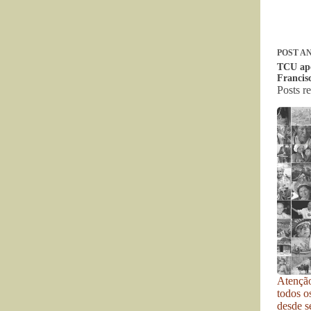
POST
AN
TCU apo
Francis
Posts r
Atenção
todos o
desde se