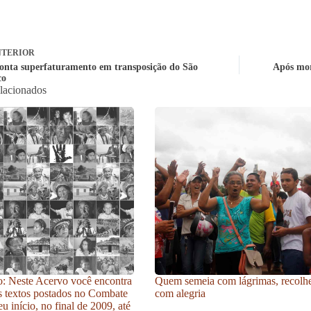
TERIOR
nta superfaturamento em transposição do São
Após mor
co
elacionados
: Neste Acervo você encontra
Quem semeia com lágrimas, recolh
s textos postados no Combate
com alegria
u início, no final de 2009, até