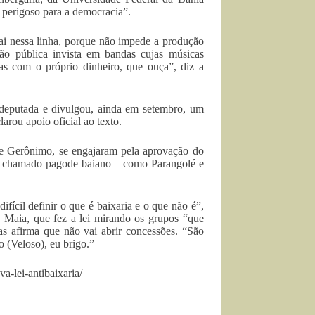
 perigoso para a democracia”.
ai nessa linha, porque não impede a produção
ção pública invista em bandas cujas músicas
as com o próprio dinheiro, que ouça”, diz a
putada e divulgou, ainda em setembro, um
arou apoio oficial ao texto.
e Gerônimo, se engajaram pela aprovação do
 do chamado pagode baiano – como Parangolé e
ifícil definir o que é baixaria e o que não é”,
a Maia, que fez a lei mirando os grupos “que
mas afirma que não vai abrir concessões. “São
o (Veloso), eu brigo.”
a-lei-antibaixaria/