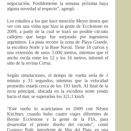
negociación. Posiblemente la semana próxima haya
alguna novedad al respecto”, agregó.
Los estudios a los que hace mención Meyer tienen que
ver con una visita que hizo la gente de Ecclestone en
2009, a partir de la cual se trazó un posible circuito
callejero que luego fue mejorado por ingenieros
argentinos
. La pista recorre la zona de Playa Grande,
la escollera Norte y la Base Naval. Tiene 18 curvas y
una extensión de unos 5.000 metros, mientras que el
ancho oscila entre los 12 y los 16 metros, informó el
sitio de la revista
Corsa
.
Según simulaciones, el tiempo de vuelta sería de 1
minuto y 33 segundos, mientras que la velocidad
promedio estaría cerca de los 193 km/h. Al final de la
recta principal, ubicada en la escollera norte yendo
hacia el mar, se superarían los 321,1 km/h.
“Este sueño lo acariciamos en 2009 con Néstor
Kirchner, cuando hubo cuatro viajes diferentes de
Bernie Ecclestone y la gente de la FIA, para
desarrollar el primer diseño del circuito”, contó
Gustavo Pulti, intendente de Mar del Plata, en una