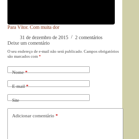
Para Vítor. Com muita dor
31 de dezembro de 2015
2 comentários
Deixe um comentário
O seu endereço de e-mail não será publicado.
Campos obrigatórios
são marcados com
*
Nome
*
E-mail
*
Site
Adicionar comentário
*