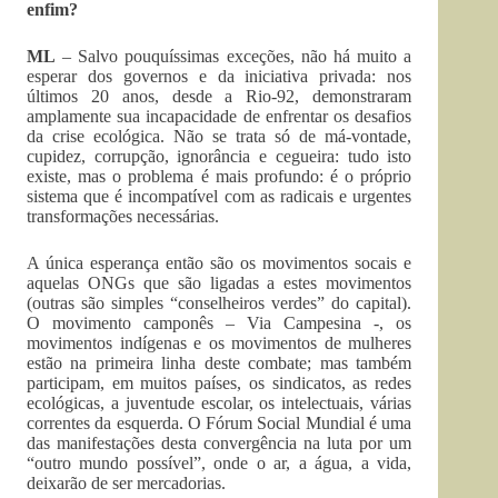
enfim?
ML
– Salvo pouquíssimas exceções, não há muito a
esperar dos governos e da iniciativa privada: nos
últimos 20 anos, desde a Rio-92, demonstraram
amplamente sua incapacidade de enfrentar os desafios
da crise ecológica. Não se trata só de má-vontade,
cupidez, corrupção, ignorância e cegueira: tudo isto
existe, mas o problema é mais profundo: é o próprio
sistema que é incompatível com as radicais e urgentes
transformações necessárias.
A única esperança então são os movimentos socais e
aquelas ONGs que são ligadas a estes movimentos
(outras são simples “conselheiros verdes” do capital).
O movimento camponês – Via Campesina -, os
movimentos indígenas e os movimentos de mulheres
estão na primeira linha deste combate; mas também
participam, em muitos países, os sindicatos, as redes
ecológicas, a juventude escolar, os intelectuais, várias
correntes da esquerda. O Fórum Social Mundial é uma
das manifestações desta convergência na luta por um
“outro mundo possível”, onde o ar, a água, a vida,
deixarão de ser mercadorias.