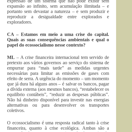
expressão de um sistema que não pode existir sem
expansão ao infinito, sem acumulação ilimitada – e
portanto sem devastar a natureza – e sem produzir e
reproduzir a desigualdade entre explorados e
exploradores.
CA – Estamos em meio a uma crise do capital.
Quais as suas consequências ambientais e qual o
papel do ecossocialismo nesse contexto?
ML
– A crise financeira internacional tem servido de
pretexto aos vários governos ao serviço do sistema de
empurrar para “mais tarde” as medidas urgentes
necessárias para limitar as emissões de gases com
efeito de serra. A urgência do momento – um momento
que já dura há alguns anos – é salvar os bancos, pagar
a dívida externa (aos mesmos bancos), “restabelecer os
equilíbrio contábeis”, “reduzir as despesas públicas”.
Não há dinheiro disponível para investir nas energias
alternativas ou para desenvolver os transportes
coletivos.
O ecossocialismo é uma resposta radical tanto à crise
financeira, quanto à crise ecológica. Ambas são a