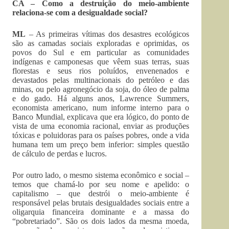
CA – Como a destruição do meio-ambiente
relaciona-se com a desigualdade social?
ML
– As primeiras vítimas dos desastres ecológicos
são as camadas sociais exploradas e oprimidas, os
povos do Sul e em particular as comunidades
indígenas e camponesas que vêem suas terras, suas
florestas e seus rios poluídos, envenenados e
devastados pelas multinacionais do petróleo e das
minas, ou pelo agronegócio da soja, do óleo de palma
e do gado. Há alguns anos, Lawrence Summers,
economista americano, num informe interno para o
Banco Mundial, explicava que era lógico, do ponto de
vista de uma economia racional, enviar as produções
tóxicas e poluidoras para os países pobres, onde a vida
humana tem um preço bem inferior: simples questão
de cálculo de perdas e lucros.
Por outro lado, o mesmo sistema econômico e social –
temos que chamá-lo por seu nome e apelido: o
capitalismo – que destrói o meio-ambiente é
responsável pelas brutais desigualdades sociais entre a
oligarquia financeira dominante e a massa do
“pobretariado”. São os dois lados da mesma moeda,