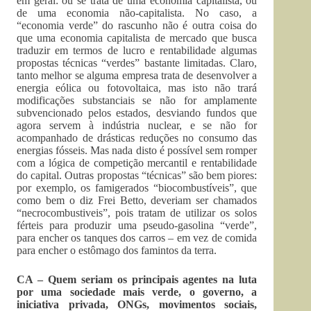
em geral: ou se trata de uma economia capitalista, ou
de uma economia não-capitalista. No caso, a
“economia verde” do rascunho não é outra coisa do
que uma economia capitalista de mercado que busca
traduzir em termos de lucro e rentabilidade algumas
propostas técnicas “verdes” bastante limitadas. Claro,
tanto melhor se alguma empresa trata de desenvolver a
energia eólica ou fotovoltaica, mas isto não trará
modificações substanciais se não for amplamente
subvencionado pelos estados, desviando fundos que
agora servem à indústria nuclear, e se não for
acompanhado de drásticas reduções no consumo das
energias fósseis. Mas nada disto é possível sem romper
com a lógica de competição mercantil e rentabilidade
do capital. Outras propostas “técnicas” são bem piores:
por exemplo, os famigerados “biocombustíveis”, que
como bem o diz Frei Betto, deveriam ser chamados
“necrocombustiveis”, pois tratam de utilizar os solos
férteis para produzir uma pseudo-gasolina “verde”,
para encher os tanques dos carros – em vez de comida
para encher o estômago dos famintos da terra.
CA – Quem seriam os principais agentes na luta
por uma sociedade mais verde, o governo, a
iniciativa privada, ONGs, movimentos sociais,