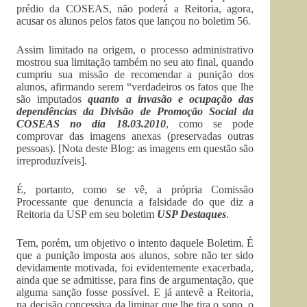
prédio da COSEAS, não poderá a Reitoria, agora,
acusar os alunos pelos fatos que lançou no boletim 56.
Assim limitado na origem, o processo administrativo
mostrou sua limitação também no seu ato final, quando
cumpriu sua missão de recomendar a punição dos
alunos, afirmando serem “verdadeiros os fatos que lhe
são imputados
quanto a invasão e ocupação das
dependências da Divisão de Promoção Social da
COSEAS no dia 18.03.2010
, como se pode
comprovar das imagens anexas (preservadas outras
pessoas). [Nota deste Blog: as imagens em questão são
irreproduzíveis].
É, portanto, como se vê, a própria Comissão
Processante que denuncia a falsidade do que diz a
Reitoria da USP em seu boletim
USP Destaques
.
Tem, porém, um objetivo o intento daquele Boletim. É
que a punição imposta aos alunos, sobre não ter sido
devidamente motivada, foi evidentemente exacerbada,
ainda que se admitisse, para fins de argumentação, que
alguma sanção fosse possível. E já antevê a Reitoria,
na decisão concessiva da liminar que lhe tira o sono, o