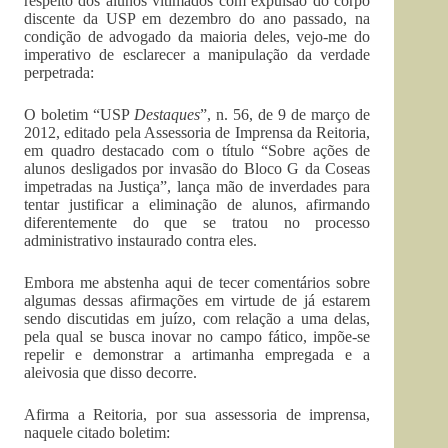
respeito dos alunos vitimados com expulsão do corpo
discente da USP em dezembro do ano passado, na
condição de advogado da maioria deles, vejo-me do
imperativo de esclarecer a manipulação da verdade
perpetrada:
O boletim “USP
Destaques
”, n. 56, de 9 de março de
2012, editado pela Assessoria de Imprensa da Reitoria,
em quadro destacado com o título “Sobre ações de
alunos desligados por invasão do Bloco G da Coseas
impetradas na Justiça”, lança mão de inverdades para
tentar justificar a eliminação de alunos, afirmando
diferentemente do que se tratou no processo
administrativo instaurado contra eles.
Embora me abstenha aqui de tecer comentários sobre
algumas dessas afirmações em virtude de já estarem
sendo discutidas em juízo, com relação a uma delas,
pela qual se busca inovar no campo fático, impõe-se
repelir e demonstrar a artimanha empregada e a
aleivosia que disso decorre.
Afirma a Reitoria, por sua assessoria de imprensa,
naquele citado boletim: