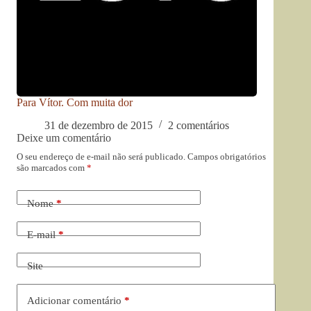
Para Vítor. Com muita dor
31 de dezembro de 2015
2 comentários
Deixe um comentário
O seu endereço de e-mail não será publicado.
Campos obrigatórios
são marcados com
*
Nome
*
E-mail
*
Site
Adicionar comentário
*