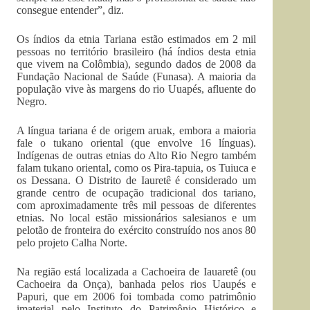
consegue entender”, diz.
Os índios da etnia Tariana estão estimados em 2 mil
pessoas no território brasileiro (há índios desta etnia
que vivem na Colômbia), segundo dados de 2008 da
Fundação Nacional de Saúde (Funasa). A maioria da
população vive às margens do rio Uuapés, afluente do
Negro.
A língua tariana é de origem aruak, embora a maioria
fale o tukano oriental (que envolve 16 línguas).
Indígenas de outras etnias do Alto Rio Negro também
falam tukano oriental, como os Pira-tapuia, os Tuiuca e
os Dessana. O Distrito de Iauretê é considerado um
grande centro de ocupação tradicional dos tariano,
com aproximadamente três mil pessoas de diferentes
etnias. No local estão missionários salesianos e um
pelotão de fronteira do exército construído nos anos 80
pelo projeto Calha Norte.
Na região está localizada a Cachoeira de Iauaretê (ou
Cachoeira da Onça), banhada pelos rios Uaupés e
Papuri, que em 2006 foi tombada como patrimônio
imaterial pelo Instituto do Patrimônio Histórico e