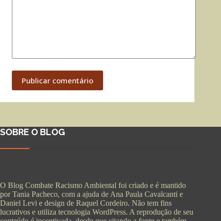
Publicar comentário
SOBRE O BLOG
O Blog Combate Racismo Ambiental foi criado e é mantido
por Tania Pacheco, com a ajuda de Ana Paula Cavalcanti e
Daniel Levi e design de Raquel Cordeiro. Não tem fins
lucrativos e utiliza tecnologia WordPress. A reprodução de seu
conteúdo é incentivada, desde que citando a fonte e também