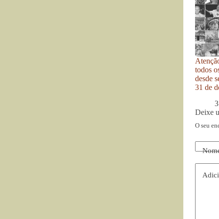
Atenção
todos o
desde se
31 de d
3
Deixe 
O seu en
Nom
Adici