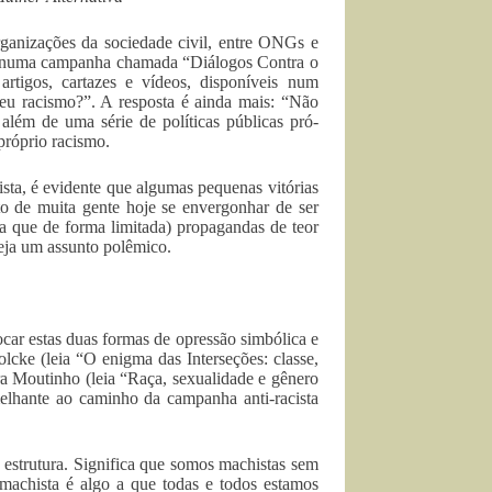
ganizações da sociedade civil, entre ONGs e
e numa campanha chamada “Diálogos Contra o
rtigos, cartazes e vídeos, disponíveis num
eu racismo?”. A resposta é ainda mais: “Não
 além de uma série de políticas públicas pró-
 próprio racismo.
cista, é evidente que algumas pequenas vitórias
to de muita gente hoje se envergonhar de ser
a que de forma limitada) propagandas de teor
seja um assunto polêmico.
car estas duas formas de opressão simbólica e
lcke (leia “O enigma das Interseções: classe,
ra Moutinho (leia “Raça, sexualidade e gênero
melhante ao caminho da campanha anti-racista
estrutura. Significa que somos machistas sem
 machista é algo a que todas e todos estamos