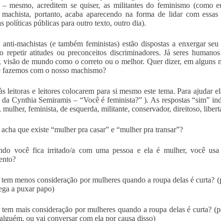
s – mesmo, acreditem se quiser, as militantes do feminismo (como e
machista, portanto, acaba aparecendo na forma de lidar com essas 
s políticas públicas para outro texto, outro dia).
 anti-machistas (e também feministas) estão dispostas a enxergar seu p
o repetir atitudes ou preconceitos discriminadores. Já seres human
, visão de mundo como o correto ou o melhor. Quer dizer, em alguns
e fazemos com o nosso machismo?
às leitoras e leitores colocarem para si mesmo este tema. Para ajudar el
e da Cynthia Semiramis – “Você é feminista?” ). As respostas “sim” in
mulher, feminista, de esquerda, militante, conservador, direitoso, libert
 acha que existe “mulher pra casar” e “mulher pra transar”?
do você fica irritado/a com uma pessoa e ela é mulher, você usa 
ento?
 tem menos consideração por mulheres quando a roupa delas é curta? (
ga a puxar papo)
 tem mais consideração por mulheres quando a roupa delas é curta? (p
 alguém, ou vai conversar com ela por causa disso)