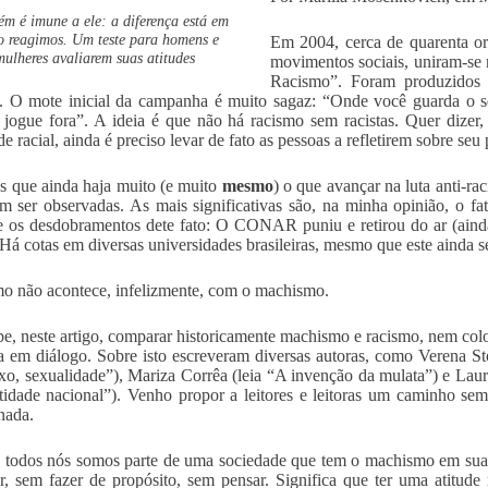
m é imune a ele: a diferença está em
 reagimos. Um teste para homens e
Em 2004, cerca de quarenta or
mulheres avaliarem suas atitudes
movimentos sociais, uniram-s
Racismo”. Foram produzidos a
. O mote inicial da campanha é muito sagaz: “Onde você guarda o s
 jogue fora”. A ideia é que não há racismo sem racistas. Quer dizer,
e racial, ainda é preciso levar de fato as pessoas a refletirem sobre seu
s que ainda haja muito (e muito
mesmo
) o que avançar na luta anti-ra
m ser observadas. As mais significativas são, na minha opinião, o fa
 e os desdobramentos dete fato: O CONAR puniu e retirou do ar (aind
. Há cotas em diversas universidades brasileiras, mesmo que este ainda 
 não acontece, infelizmente, com o machismo.
e, neste artigo, comparar historicamente machismo e racismo, nem colo
a em diálogo. Sobre isto escreveram diversas autoras, como Verena Sto
exo, sexualidade”), Mariza Corrêa (leia “A invenção da mulata”) e Lau
tidade nacional”). Venho propor a leitores e leitoras um caminho se
nada.
 todos nós somos parte de uma sociedade que tem o machismo em sua 
r, sem fazer de propósito, sem pensar. Significa que ter uma atitude