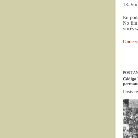
13. Voc
Eu pode
No fim 
vocês s
Onde v
POST
AN
Código F
permane
Posts r