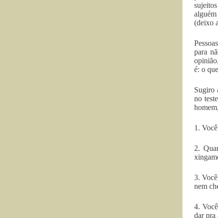
sujeito
alguém 
(deixo a
Pessoas
para nã
opinião
é: o qu
Sugiro 
no test
homem, 
1. Você
2. Quan
xingam
3. Você
nem che
4. Você
dar pra