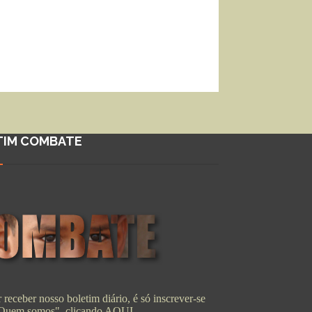
TIM COMBATE
 receber nosso boletim diário, é só inscrever-se
"Quem somos", clicando
AQUI