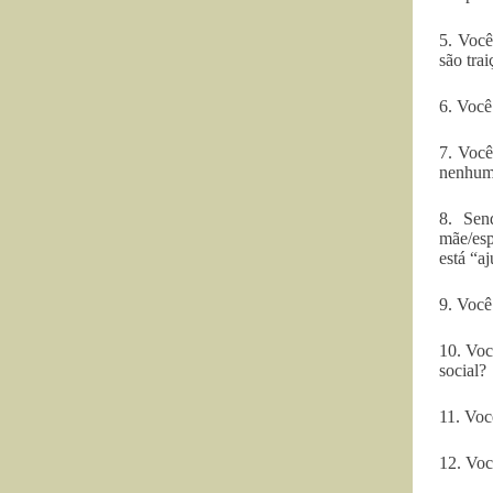
5. Você
são trai
6. Você
7. Você
nenhum
8. Sen
mãe/esp
está “a
9. Você
10. Voc
social?
11. Voc
12. Voc