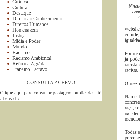
Crônica
Ningué
Cultura
como
Destaque
Direito ao Conhecimento
Direitos Humanos
website
Homenagem
guarde,
Justiça
igualdad
Mídia e Poder
Mundo
Racismo
Por mai
Racismo Ambiental
já pode
Reforma Agrária
racista
Trabalho Escravo
racista
CONSULTA ACERVO
O mesmo
Clique aqui para consultar postagens publicadas até
Não cab
31/dez/15
.
concret
raça, s
na iden
mencio
Todas e
percebe