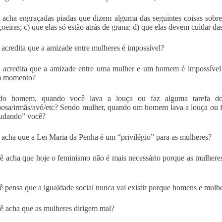
 acha engraçadas piadas que dizem alguma das seguintes coisas sobre 
çoeiras; c) que elas só estão atrás de grana; d) que elas devem cuidar da
 acredita que a amizade entre mulheres é impossível?
 acredita que a amizade entre uma mulher e um homem é impossível 
 momento?
do homem, quando você lava a louça ou faz alguma tarefa dom
osa/irmãs/avó/etc? Sendo mulher, quando um homem lava a louça ou fa
judando” você?
 acha que a Lei Maria da Penha é um “privilégio” para as mulheres?
ê acha que hoje o feminismo não é mais necessário porque as mulhere
ê pensa que a igualdade social nunca vai existir porque homens e mulhe
ê acha que as mulheres dirigem mal?