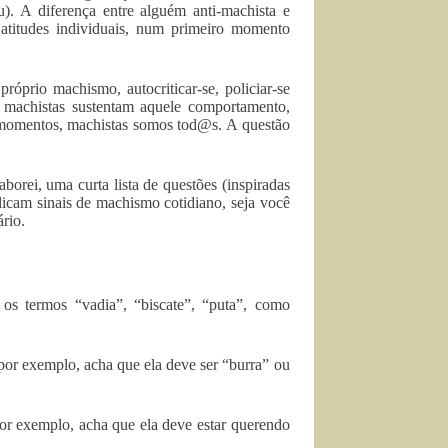
u). A diferença entre alguém anti-machista e
atitudes individuais, num primeiro momento
róprio machismo, autocriticar-se, policiar-se
os machistas sustentam aquele comportamento,
 momentos, machistas somos tod@s. A questão
aborei, uma curta lista de questões (inspiradas
dicam sinais de machismo cotidiano, seja você
ário.
os termos “vadia”, “biscate”, “puta”, como
por exemplo, acha que ela deve ser “burra” ou
or exemplo, acha que ela deve estar querendo