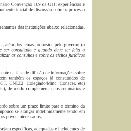
minário Convenção 169 da OIT: experiências e
momento inicial de discussão sobre o processo
entantes das instituições abaixo relacionadas,
a, além dos temas propostos pelo governo (
o
e ser consultado e quando deve ser feita a
lizar as
consultas
e
sobre os efeitos jurídicos
mente na fase de difusão de informações sobre
zem também os espaços já constituídos de
NPCT, CNEEI, Colegiado/Minc, Conacer, etc)
 etc), de modo complementar aos seminários e
ordo sobre um prazo limite para o término da
tampouco se alongar indefinidamente tendo em
 os povos interessados;
sejam específicas, adequadas e includentes de