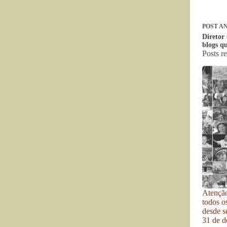
POST
AN
Diretor
blogs q
Posts r
Atenção
todos o
desde se
31 de d