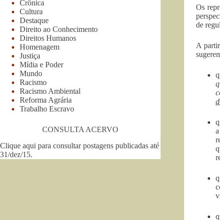
Crônica
Os repr
Cultura
perspec
Destaque
de regu
Direito ao Conhecimento
Direitos Humanos
A parti
Homenagem
sugere
Justiça
Mídia e Poder
Mundo
q
Racismo
q
Racismo Ambiental
c
Reforma Agrária
d
Trabalho Escravo
q
CONSULTA ACERVO
a
r
Clique aqui para consultar postagens publicadas até
q
31/dez/15
.
r
q
c
v
q