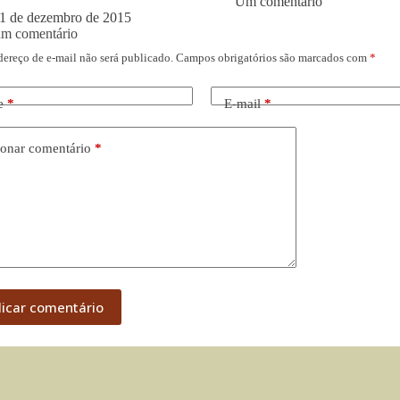
Um comentário
1 de dezembro de 2015
um comentário
dereço de e-mail não será publicado.
Campos obrigatórios são marcados com
*
e
*
E-mail
*
onar comentário
*
licar comentário