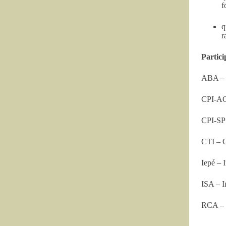
f
q
r
Partici
ABA – A
CPI-AC
CPI-SP 
CTI – C
Iepé – 
ISA – I
RCA – 