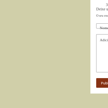
3
Deixe 
O seu en
Nom
Adici
Pub