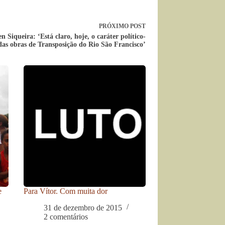
PRÓXIMO
POST
n Siqueira: ‘Está claro, hoje, o caráter político-
 das obras de Transposição do Rio São Francisco’
e
Para Vítor. Com muita dor
31 de dezembro de 2015
2 comentários