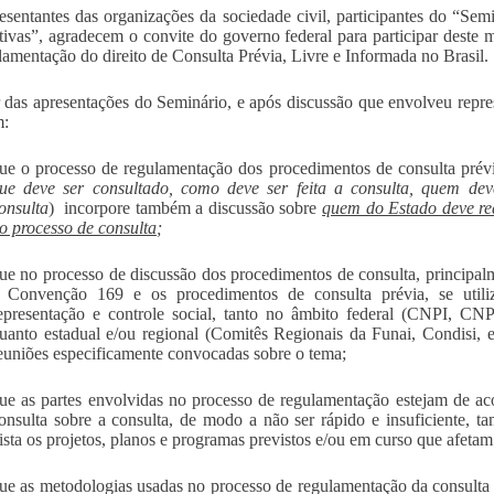
esentantes das organizações da sociedade civil, participantes do “Se
tivas”, agradecem o convite do governo federal para participar deste 
lamentação do direito de Consulta Prévia, Livre e Informada no Brasil.
r das apresentações do Seminário, e após discussão que envolveu repres
m:
ue o processo de regulamentação dos procedimentos de consulta prévi
ue deve ser consultado, como deve ser feita a consulta, quem dev
onsulta
) incorpore também a discussão sobre
quem do Estado deve rea
o processo de consulta
;
ue no processo de discussão dos procedimentos de consulta, principal
 Convenção 169 e os procedimentos de consulta prévia, se utili
epresentação e controle social, tanto no âmbito federal (CNPI, C
uanto estadual e/ou regional (Comitês Regionais da Funai, Condisi,
euniões especificamente convocadas sobre o tema;
ue as partes envolvidas no processo de regulamentação estejam de ac
onsulta sobre a consulta, de modo a não ser rápido e insuficiente, 
ista os projetos, planos e programas previstos e/ou em curso que afetam
ue as metodologias usadas no processo de regulamentação da consulta 