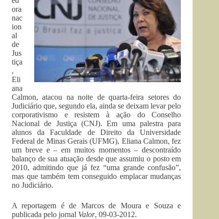
ed
ora
nac
ion
al
de
Jus
tiça
,
Eli
ana
Calmon, atacou na noite de quarta-feira setores do
Judiciário que, segundo ela, ainda se deixam levar pelo
corporativismo e resistem à ação do Conselho
Nacional de Justiça (CNJ). Em uma palestra para
alunos da Faculdade de Direito da Universidade
Federal de Minas Gerais (UFMG), Eliana Calmon, fez
um breve e – em muitos momentos – descontraído
balanço de sua atuação desde que assumiu o posto em
2010, admitindo que já fez “uma grande confusão”,
mas que também tem conseguido emplacar mudanças
no Judiciário.
A reportagem é de Marcos de Moura e Souza e
publicada pelo jornal
Valor
, 09-03-2012.