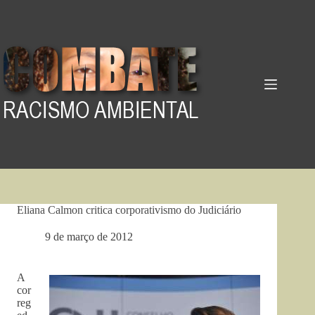
Pular
para
o
conteúdo
Eliana Calmon critica corporativismo do Judiciário
9 de março de 2012
A
cor
reg