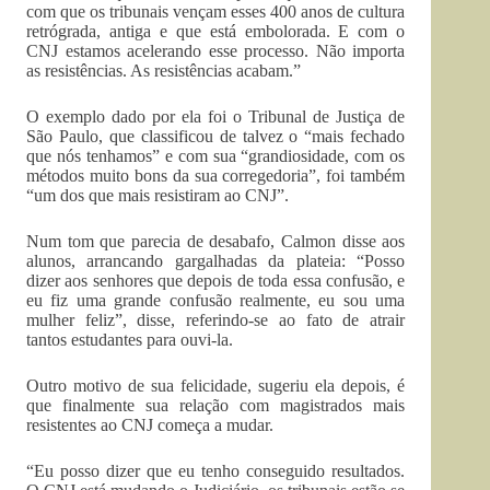
com que os tribunais vençam esses 400 anos de cultura
retrógrada, antiga e que está embolorada. E com o
CNJ estamos acelerando esse processo. Não importa
as resistências. As resistências acabam.”
O exemplo dado por ela foi o Tribunal de Justiça de
São Paulo, que classificou de talvez o “mais fechado
que nós tenhamos” e com sua “grandiosidade, com os
métodos muito bons da sua corregedoria”, foi também
“um dos que mais resistiram ao CNJ”.
Num tom que parecia de desabafo, Calmon disse aos
alunos, arrancando gargalhadas da plateia: “Posso
dizer aos senhores que depois de toda essa confusão, e
eu fiz uma grande confusão realmente, eu sou uma
mulher feliz”, disse, referindo-se ao fato de atrair
tantos estudantes para ouvi-la.
Outro motivo de sua felicidade, sugeriu ela depois, é
que finalmente sua relação com magistrados mais
resistentes ao CNJ começa a mudar.
“Eu posso dizer que eu tenho conseguido resultados.