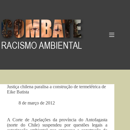
Pular
para
o
conteúdo
Justiça chilena paralisa a construção de termelétrica de
Eike Batista
8 de março de 2012
A Corte de Apelações da província do Antofagasta
(norte do Chile) suspendeu por questões legais a