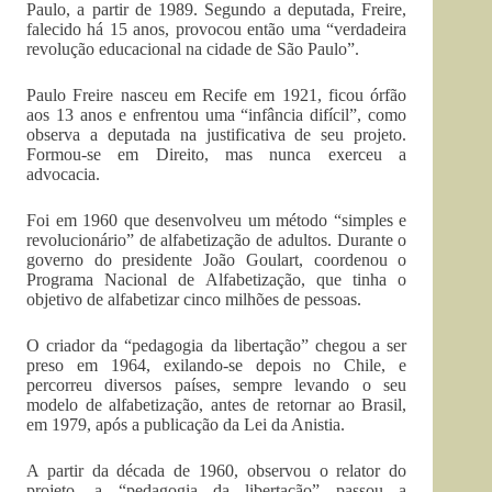
Paulo, a partir de 1989. Segundo a deputada, Freire,
falecido há 15 anos, provocou então uma “verdadeira
revolução educacional na cidade de São Paulo”.
Paulo Freire nasceu em Recife em 1921, ficou órfão
aos 13 anos e enfrentou uma “infância difícil”, como
observa a deputada na justificativa de seu projeto.
Formou-se em Direito, mas nunca exerceu a
advocacia.
Foi em 1960 que desenvolveu um método “simples e
revolucionário” de alfabetização de adultos. Durante o
governo do presidente João Goulart, coordenou o
Programa Nacional de Alfabetização, que tinha o
objetivo de alfabetizar cinco milhões de pessoas.
O criador da “pedagogia da libertação” chegou a ser
preso em 1964, exilando-se depois no Chile, e
percorreu diversos países, sempre levando o seu
modelo de alfabetização, antes de retornar ao Brasil,
em 1979, após a publicação da Lei da Anistia.
A partir da década de 1960, observou o relator do
projeto, a “pedagogia da libertação” passou a