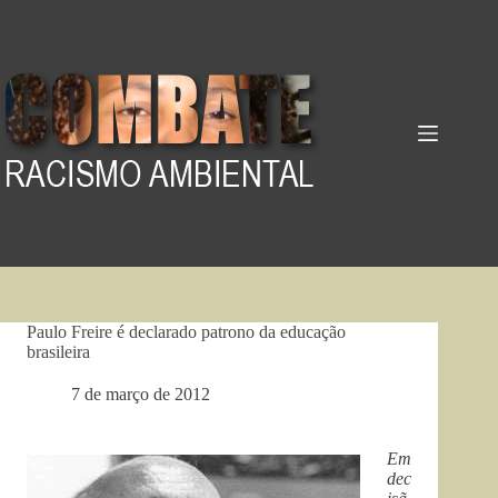
Pular
para
o
conteúdo
Paulo Freire é declarado patrono da educação
brasileira
7 de março de 2012
Em
dec