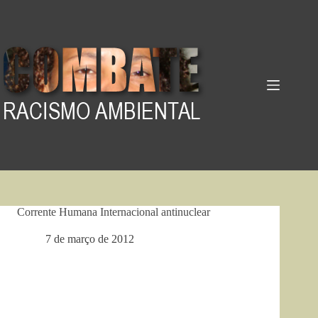
Pular
para
o
conteúdo
Corrente Humana Internacional antinuclear
7 de março de 2012