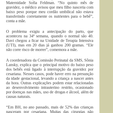
Maternidade Sofia Feldman. “No quinto mês de
gravidez, o médico avisou que meu filho nasceria com
baixo peso porque meu cordão umbilical não estava
transferindo corretamente os nutrientes para o bebê”,
conta a mãe.
O problema exigiu a antecipação do parto, que
aconteceu na 34ª semana, quando o normal são 40.
Davi chegou a ficar na Unidade de Terapia Intensiva
(UTI), mas em 20 dias já ganhou 200 gramas. “Ele
não corre risco de morrer”, comemora a mãe.
A coordenadora da Comissão Perinatal da SMS, Sônia
Lansky, explica que o principal motivo do baixo peso
dos bebês está ligado à interrupção da gravidez por
cesariana. Nesses casos, pode haver erro na presunção
da idade gestacional, levando a criança a nascer antes
da hora. Outras explicações podem estar relacionadas
ao desenvolvimento intrauterino restrito, ocasionado
por doenças nas mães, uso de drogas e álcool, além de
causas naturais.
“Em BH, no ano passado, mais de 52% das crianças
nasceram por cesariana. Muitas das cirurgias não