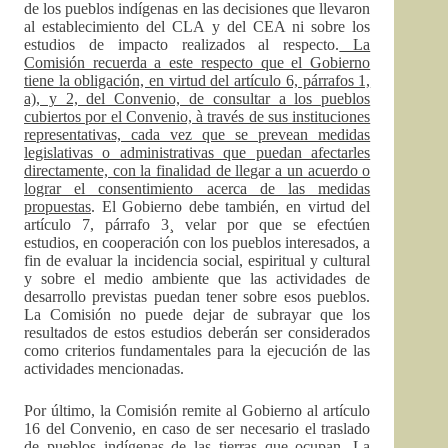
de los pueblos indígenas en las decisiones que llevaron
al establecimiento del CLA y del CEA ni sobre los
estudios de impacto realizados al respecto.
La
Comisión recuerda a este respecto que el Gobierno
tiene la obligación, en virtud del artículo 6, párrafos 1,
a), y 2, del Convenio, de consultar a los pueblos
cubiertos por el Convenio, à través de sus instituciones
representativas, cada vez que se prevean medidas
legislativas o administrativas que puedan afectarles
directamente, con la finalidad de llegar a un acuerdo o
lograr el consentimiento acerca de las medidas
propuestas
. El Gobierno debe también, en virtud del
artículo 7, párrafo 3¸ velar por que se efectúen
estudios, en cooperación con los pueblos interesados, a
fin de evaluar la incidencia social, espiritual y cultural
y sobre el medio ambiente que las actividades de
desarrollo previstas puedan tener sobre esos pueblos.
La Comisión no puede dejar de subrayar que los
resultados de estos estudios deberán ser considerados
como criterios fundamentales para la ejecución de las
actividades mencionadas.
Por último, la Comisión remite al Gobierno al artículo
16 del Convenio, en caso de ser necesario el traslado
de pueblos indígenas de las tierras que ocupan.
La