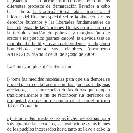
legislación. El Gobierno informa asimismo sobre los
diferentes procesos de demarcación llevados a cabo
hasta ahora.
La Comisión toma nota al respecto del
informe del Relator especial sobre la situación de los
derechos humanos y las libertades fundamentales de
los indígenas de las Naciones Unidas en relación con
la terrible situación de pobreza y marginación que
afecta a los pueblos guaraní kaiowá, la elevada tasa de
mortalidad infantil y los actos de violencia, incluyendo
homicidios, contra sus miembros
(documento
A/HRC/12/34/Add.2 de 26 de agosto de 2009)
La Comisión pide al Gobierno que:
i) tome las medidas necesarias para que sin demora se
proceda, en colaboración con los pueblos indígenas
afectados, a la demarcación de las tierras que ocupan
tradicionalmente a fin de reconocer sus derechos de
propiedad y posesión de conformidad con el artículo
14 del Convenio;
ii) adopte las medidas específicas necesarias para
salvaguardar las personas, las instituciones y los bienes
de los pueblos interesados hasta tanto se lleve a cabo la