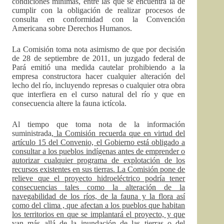
condiciones mínimas, entre las que se encuentra la de
cumplir con la obligación de realizar procesos de
consulta en conformidad con la Convención
Americana sobre Derechos Humanos.
La Comisión toma nota asimismo de que por decisión
de 28 de septiembre de 2011, un juzgado federal de
Pará emitió una medida cautelar prohibiendo a la
empresa constructora hacer cualquier alteración del
lecho del río, incluyendo represas o cualquier otra obra
que interfiera en el curso natural del río y que en
consecuencia altere la fauna ictícola.
Al tiempo que toma nota de la información
suministrada,
la Comisión recuerda que en virtud del
artículo 15 del Convenio, el Gobierno está obligado a
consultar a los pueblos indígenas antes de emprender o
autorizar cualquier programa de explotación de los
recursos existentes en sus tierras. La Comisión pone de
relieve que el proyecto hidroeléctrico podría tener
consecuencias tales como la alteración de la
navegabilidad de los ríos, de la fauna y la flora así
como del clima , que afectan a los pueblos que habitan
los territorios en que se implantará el proyecto, y que
van más allá de la inundación de las tierras o del