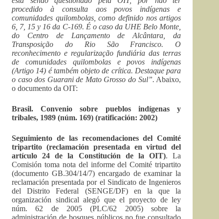
está sendo questionado pela OIT, por não ter
procedido à consulta aos povos indígenas e
comunidades quilombolas, como definido nos artigos
6, 7, 15 y 16 da C-169. É o caso da UHE Belo Monte,
do Centro de Lançamento de Alcântara, da
Transposição do Rio São Francisco. O
reconhecimento e regularização fundiária das terras
de comunidades quilombolas e povos indígenas
(Artigo 14) é também objeto de crítica. Destaque para
o caso dos Guarani de Mato Grosso do Sul”.
Abaixo,
o documento da OIT:
Brasil. Convenio sobre pueblos indígenas y
tribales, 1989 (núm. 169) (ratificación: 2002)
Seguimiento de las recomendaciones del Comité
tripartito (reclamación presentada en virtud del
artículo 24 de la Constitución de la OIT)
. La
Comisión toma nota del informe del Comité tripartito
(documento GB.304/14/7) encargado de examinar la
reclamación presentada por el Sindicato de Ingenieros
del Distrito Federal (SENGE/DF) en la que la
organización sindical alegó que el proyecto de ley
núm. 62 de 2005 (PLC/62 2005) sobre la
administración de bosques públicos no fue consultado