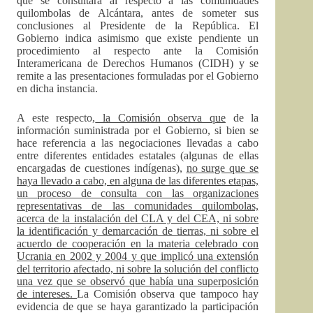
que se consultara al respecto a las comunidades
quilombolas de Alcántara, antes de someter sus
conclusiones al Presidente de la República. El
Gobierno indica asimismo que existe pendiente un
procedimiento al respecto ante la Comisión
Interamericana de Derechos Humanos (CIDH) y se
remite a las presentaciones formuladas por el Gobierno
en dicha instancia.
A este respecto,
la Comisión observa que
de la
información suministrada por el Gobierno, si bien se
hace referencia a las negociaciones llevadas a cabo
entre diferentes entidades estatales (algunas de ellas
encargadas de cuestiones indígenas),
no surge que se
haya llevado a cabo, en alguna de las diferentes etapas,
un proceso de consulta con las organizaciones
representativas de las comunidades quilombolas,
acerca de la instalación del CLA y del CEA, ni sobre
la identificación y demarcación de tierras, ni sobre el
acuerdo de cooperación en la materia celebrado con
Ucrania en 2002 y 2004 y que implicó una extensión
del territorio afectado, ni sobre la solución del conflicto
una vez que se observó que había una superposición
de intereses.
La Comisión observa que tampoco hay
evidencia de que se haya garantizado la participación