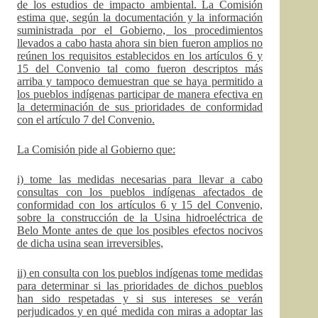
de los estudios de impacto ambiental. La Comisión
estima que, según la documentación y la información
suministrada por el Gobierno, los procedimientos
llevados a cabo hasta ahora sin bien fueron amplios no
reúnen los requisitos establecidos en los artículos 6 y
15 del Convenio tal como fueron descriptos más
arriba y tampoco demuestran que se haya permitido a
los pueblos indígenas participar de manera efectiva en
la determinación de sus prioridades de conformidad
con el artículo 7 del Convenio.
La Comisión pide al Gobierno que:
i) tome las medidas necesarias para llevar a cabo
consultas con los pueblos indígenas afectados de
conformidad con los artículos 6 y 15 del Convenio,
sobre la construcción de la Usina hidroeléctrica de
Belo Monte antes de que los posibles efectos nocivos
de dicha usina sean irreversibles,
ii) en consulta con los pueblos indígenas tome medidas
para determinar si las prioridades de dichos pueblos
han sido respetadas y si sus intereses se verán
perjudicados y en qué medida con miras a adoptar las