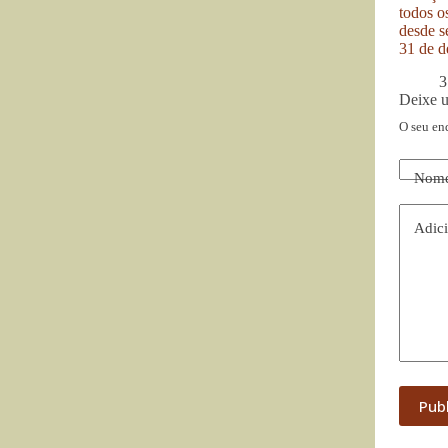
todos o
desde se
31 de d
3
Deixe 
O seu en
Nom
Adici
Pub