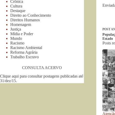
Crônica
Enviada
Cultura
Destaque
Direito ao Conhecimento
Direitos Humanos
Homenagem
Justiça
POST
AN
Mídia e Poder
Populaç
Mundo
Estado
Racismo
Posts r
Racismo Ambiental
Reforma Agrária
Trabalho Escravo
CONSULTA ACERVO
Clique aqui para consultar postagens publicadas até
31/dez/15
.
Atenção