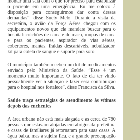
montar uma sala com o que for preciso para estabilizar
o paciente em uma emergência. Eu me coloco à
disposição para conseguirmos dar conta dessas
demandas”, disse Suely Melo. Durante a visita da
secretária, o avião da Força Aérea chegou com os
equipamentos novos que ela mandara buscar para o
hospital: colchões de cama e de maca, roupas de cama
e para os pacientes, aspirador de vias aéreas,
cobertores, mantas, fraldas descartáveis, nebulizador,
kit para coleta de sangue e suporte para soro.
O município também recebeu um kit de medicamentos
enviado pelo Ministério da Saúde. “Esse é um
momento muito importante. O fato de ela ter vindo
pessoalmente ver a situação e fazer essa contribuição
para o hospital nos fortalece”, disse Francisca da Silva.
Saúde traça estratégias de atendimento às vítimas
depois das enchentes
A área urbana não está mais alagada e as cerca de 780
pessoas que estavam alojadas em abrigos da prefeitura
e casas de familiares já retornaram para suas casas. A
água baixa, mas a sujeira fica, e a grande preocupação