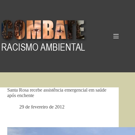
Pular
para
o
conteúdo
Santa Rosa recebe assistência emergencial em saúde
após enchente
29 de fevereiro de 2012