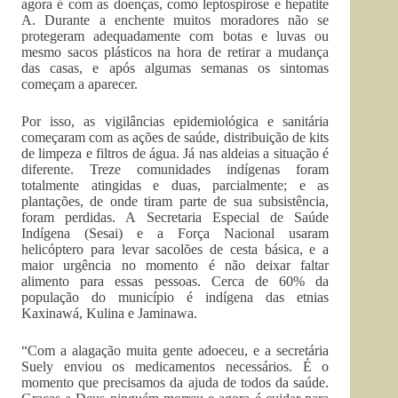
agora é com as doenças, como leptospirose e hepatite
A. Durante a enchente muitos moradores não se
protegeram adequadamente com botas e luvas ou
mesmo sacos plásticos na hora de retirar a mudança
das casas, e após algumas semanas os sintomas
começam a aparecer.
Por isso, as vigilâncias epidemiológica e sanitária
começaram com as ações de saúde, distribuição de kits
de limpeza e filtros de água. Já nas aldeias a situação é
diferente. Treze comunidades indígenas foram
totalmente atingidas e duas, parcialmente; e as
plantações, de onde tiram parte de sua subsistência,
foram perdidas. A Secretaria Especial de Saúde
Indígena (Sesai) e a Força Nacional usaram
helicóptero para levar sacolões de cesta básica, e a
maior urgência no momento é não deixar faltar
alimento para essas pessoas. Cerca de 60% da
população do município é indígena das etnias
Kaxinawá, Kulina e Jaminawa.
“Com a alagação muita gente adoeceu, e a secretária
Suely enviou os medicamentos necessários. É o
momento que precisamos da ajuda de todos da saúde.