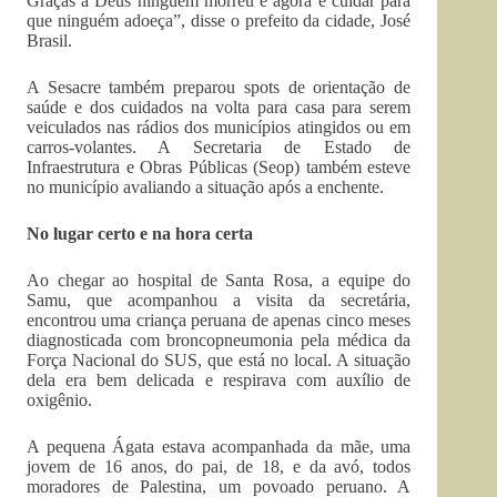
Graças a Deus ninguém morreu e agora é cuidar para
que ninguém adoeça”, disse o prefeito da cidade, José
Brasil.
A Sesacre também preparou spots de orientação de
saúde e dos cuidados na volta para casa para serem
veiculados nas rádios dos municípios atingidos ou em
carros-volantes. A Secretaria de Estado de
Infraestrutura e Obras Públicas (Seop) também esteve
no município avaliando a situação após a enchente.
No lugar certo e na hora certa
Ao chegar ao hospital de Santa Rosa, a equipe do
Samu, que acompanhou a visita da secretária,
encontrou uma criança peruana de apenas cinco meses
diagnosticada com broncopneumonia pela médica da
Força Nacional do SUS, que está no local. A situação
dela era bem delicada e respirava com auxílio de
oxigênio.
A pequena Ágata estava acompanhada da mãe, uma
jovem de 16 anos, do pai, de 18, e da avó, todos
moradores de Palestina, um povoado peruano. A