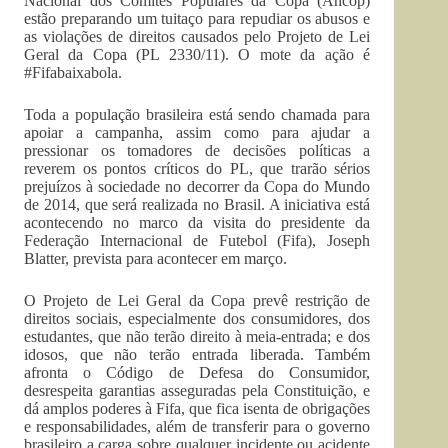
Nacional dos Comitês Populares da Copa (Ancop)
estão preparando um tuitaço para repudiar os abusos e
as violações de direitos causados pelo Projeto de Lei
Geral da Copa (PL 2330/11). O mote da ação é
#Fifabaixabola.
Toda a população brasileira está sendo chamada para
apoiar a campanha, assim como para ajudar a
pressionar os tomadores de decisões políticas a
reverem os pontos críticos do PL, que trarão sérios
prejuízos à sociedade no decorrer da Copa do Mundo
de 2014, que será realizada no Brasil. A iniciativa está
acontecendo no marco da visita do presidente da
Federação Internacional de Futebol (Fifa), Joseph
Blatter, prevista para acontecer em março.
O Projeto de Lei Geral da Copa prevê restrição de
direitos sociais, especialmente dos consumidores, dos
estudantes, que não terão direito à meia-entrada; e dos
idosos, que não terão entrada liberada. Também
afronta o Código de Defesa do Consumidor,
desrespeita garantias asseguradas pela Constituição, e
dá amplos poderes à Fifa, que fica isenta de obrigações
e responsabilidades, além de transferir para o governo
brasileiro a carga sobre qualquer incidente ou acidente