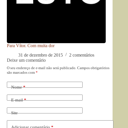
Para Vítor. Com muita dor
31 de dezembro de 2015
2 comentários
Deixe um comentário
O seu endereço de e-mail não será publicado.
Campos obrigatórios
são marcados com
*
Nome
*
E-mail
*
Site
Adicionar comentário
*