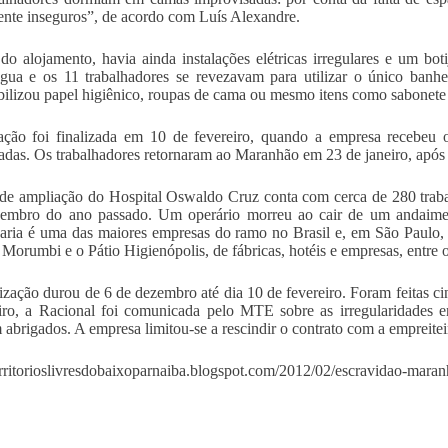
ente inseguros”, de acordo com Luís Alexandre.
do alojamento, havia ainda instalações elétricas irregulares e um bo
gua e os 11 trabalhadores se revezavam para utilizar o único banh
bilizou papel higiênico, roupas de cama ou mesmo itens como sabonete 
ção foi finalizada em 10 de fevereiro, quando a empresa recebeu os
adas. Os trabalhadores retornaram ao Maranhão em 23 de janeiro, após 
de ampliação do Hospital Oswaldo Cruz conta com cerca de 280 trabal
embro do ano passado. Um operário morreu ao cair de um andaime 
ria é uma das maiores empresas do ramo no Brasil e, em São Paulo, 
Morumbi e o Pátio Higienópolis, de fábricas, hotéis e empresas, entre o
lização durou de 6 de dezembro até dia 10 de fevereiro. Foram feitas c
iro, a Racional foi comunicada pelo MTE sobre as irregularidades e
 abrigados. A empresa limitou-se a rescindir o contrato com a empreite
territorioslivresdobaixoparnaiba.blogspot.com/2012/02/escravidao-mara