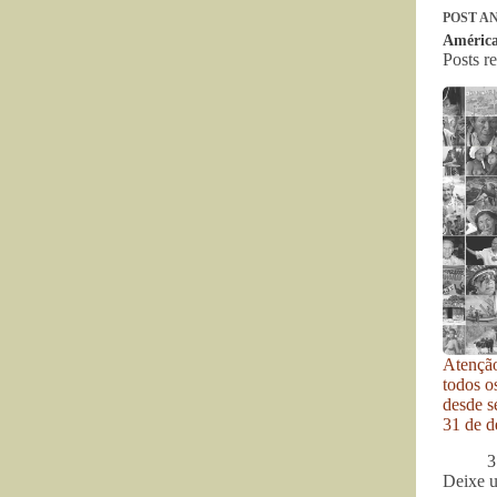
POST
AN
América
Posts r
Atenção
todos o
desde se
31 de d
3
Deixe 