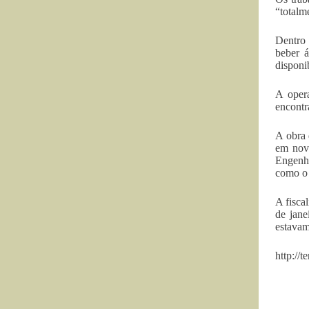
“totalm
Dentro 
beber á
disponi
A opera
encontr
A obra 
em nov
Engenha
como o 
A fisca
de jane
estavam
http://