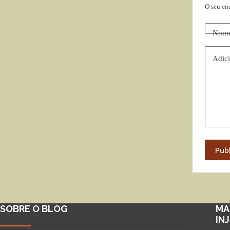
O seu en
Nom
Adici
Pub
SOBRE O BLOG
MA
IN