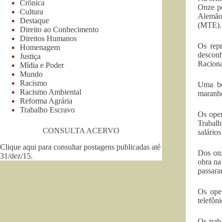
Crônica
Onze pe
Cultura
Alemão 
Destaque
(MTE). 
Direito ao Conhecimento
Direitos Humanos
Os repr
Homenagem
desconh
Justiça
Raciona
Mídia e Poder
Mundo
Racismo
Uma bo
Racismo Ambiental
maranhe
Reforma Agrária
Trabalho Escravo
Os oper
Trabal
CONSULTA ACERVO
salário
Clique aqui para consultar postagens publicadas até
Dos onz
31/dez/15
.
obra na
passara
Os oper
telefôn
Os trab