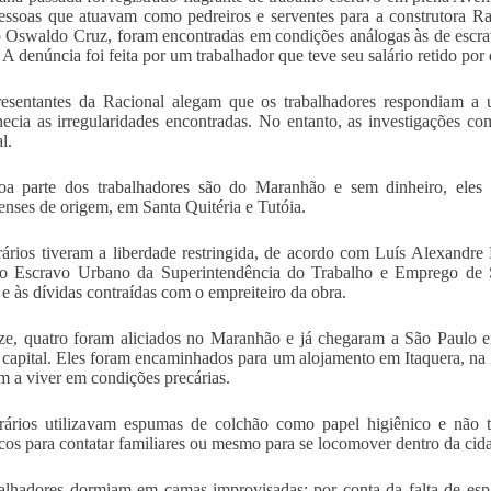
ssoas que atuavam como pedreiros e serventes para a construtora Ra
Oswaldo Cruz, foram encontradas em condições análogas às de escra
A denúncia foi feita por um trabalhador que teve seu salário retido por
esentantes da Racional alegam que os trabalhadores respondiam a u
ecia as irregularidades encontradas. No entanto, as investigações com
l.
a parte dos trabalhadores são do Maranhão e sem dinheiro, eles 
nses de origem, em Santa Quitéria e Tutóia.
ários tiveram a liberdade restringida, de acordo com Luís Alexandr
ho Escravo Urbano da Superintendência do Trabalho e Emprego de 
s e às dívidas contraídas com o empreiteiro da obra.
e, quatro foram aliciados no Maranhão e já chegaram a São Paulo e
 capital. Eles foram encaminhados para um alojamento em Itaquera, na
m a viver em condições precárias.
ários utilizavam espumas de colchão como papel higiênico e não t
icos para contatar familiares ou mesmo para se locomover dentro da cid
alhadores dormiam em camas improvisadas: por conta da falta de esp