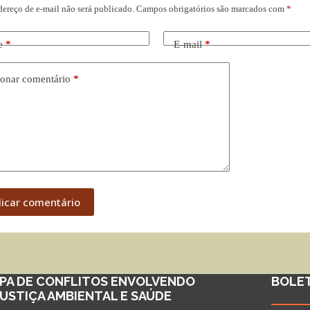
dereço de e-mail não será publicado.
Campos obrigatórios são marcados com
*
e
*
E-mail
*
onar comentário
*
licar comentário
PA DE CONFLITOS ENVOLVENDO
BOLE
JUSTIÇA AMBIENTAL E SAÚDE