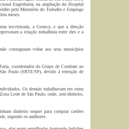
cional Engenharia, na ampliação do Hospital
vidão pelo Ministério do Trabalho e Emprego
 dois meses.
ma terceirizada, a Genecy, e que a direção
provaram a relação trabalhista entre eles e a
não conseguiam voltar aos seus municípios
e Faria, coordenador do Grupo de Combate ao
São Paulo (SRTE/SP), devido à retenção de
ndividados. Os demais trabalhavam em outra
 Zona Leste de São Paulo, onde, sem dinheiro,
inham dinheiro sequer para comprar cartões
ade, segundo os auditores.
aço, elas eram empilhadas formando beliches