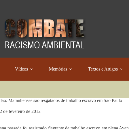
Vídeos
Memórias
Textos e Artigos
dão: Maranhenses são resgatados de trabalho escravo em São Paulo
2 de fevereiro de 2012
na passada foi registrado flagrante de trabalho escravo em plena Aveni