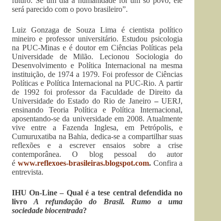
futuro. Se um dia a humanidade for um só povo, ele
será parecido com o povo brasileiro”.
Luiz Gonzaga de Souza Lima é cientista político
mineiro e professor universitário. Estudou psicologia
na PUC-Minas e é doutor em Ciências Políticas pela
Universidade de Milão. Lecionou Sociologia do
Desenvolvimento e Política Internacional na mesma
instituição, de 1974 a 1979. Foi professor de Ciências
Políticas e Política Internacional na PUC-Rio. A partir
de 1992 foi professor da Faculdade de Direito da
Universidade do Estado do Rio de Janeiro
–
UERJ,
ensinando Teoria Política e Política Internacional,
aposentando-se da universidade em 2008. Atualmente
vive entre a Fazenda Inglesa, em Petrópolis, e
Cumuruxatiba na Bahia, dedica-se a compartilhar suas
reflexões e a escrever ensaios sobre a crise
contemporânea. O blog pessoal do autor
é
www.reflexoes-brasileiras.blogspot.com
.
Confira a
entrevista.
IHU On-Line – Qual é a tese central defendida no
livro
A refundação do Brasil. Rumo a uma
sociedade biocentrada
?