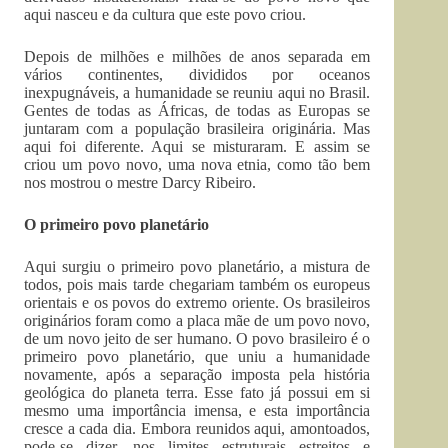
aqui nasceu e da cultura que este povo criou.
Depois de milhões e milhões de anos separada em
vários continentes, divididos por oceanos
inexpugnáveis, a humanidade se reuniu aqui no Brasil.
Gentes de todas as Áfricas, de todas as Europas se
juntaram com a população brasileira originária. Mas
aqui foi diferente. Aqui se misturaram. E assim se
criou um povo novo, uma nova etnia, como tão bem
nos mostrou o mestre Darcy Ribeiro.
O primeiro povo planetário
Aqui surgiu o primeiro povo planetário, a mistura de
todos, pois mais tarde chegariam também os europeus
orientais e os povos do extremo oriente. Os brasileiros
originários foram como a placa mãe de um povo novo,
de um novo jeito de ser humano. O povo brasileiro é o
primeiro povo planetário, que uniu a humanidade
novamente, após a separação imposta pela história
geológica do planeta terra. Esse fato já possui em si
mesmo uma importância imensa, e esta importância
cresce a cada dia. Embora reunidos aqui, amontoados,
pode-se dizer, nos limites estruturais estreitos e