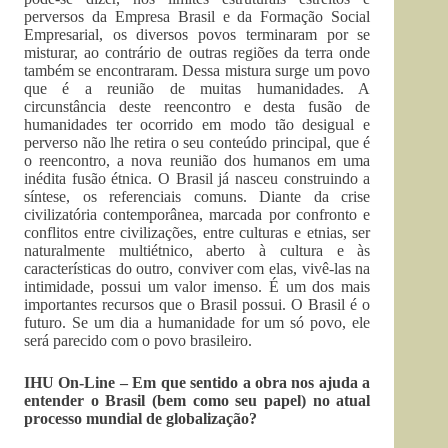
perversos da Empresa Brasil e da Formação Social
Empresarial, os diversos povos terminaram por se
misturar, ao contrário de outras regiões da terra onde
também se encontraram. Dessa mistura surge um povo
que é a reunião de muitas humanidades. A
circunstância deste reencontro e desta fusão de
humanidades ter ocorrido em modo tão desigual e
perverso não lhe retira o seu conteúdo principal, que é
o reencontro, a nova reunião dos humanos em uma
inédita fusão étnica. O Brasil já nasceu construindo a
síntese, os referenciais comuns. Diante da crise
civilizatória contemporânea, marcada por confronto e
conflitos entre civilizações, entre culturas e etnias, ser
naturalmente multiétnico, aberto à cultura e às
características do outro, conviver com elas, vivê-las na
intimidade, possui um valor imenso. É um dos mais
importantes recursos que o Brasil possui. O Brasil é o
futuro. Se um dia a humanidade for um só povo, ele
será parecido com o povo brasileiro.
IHU On-Line – Em que sentido a obra nos ajuda a
entender o Brasil (bem como seu papel) no atual
processo mundial de globalização?