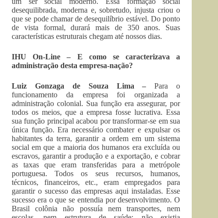
um ser social moderno. Essa formação social
desequilibrada, moderna e, sobretudo, injusta criou o
que se pode chamar de desequilíbrio estável. Do ponto
de vista formal, durará mais de 350 anos. Suas
características estruturais chegam até nossos dias.
IHU On-Line – E como se caracterizava a
administração desta empresa-nação?
Luiz Gonzaga de Souza Lima –
Para o
funcionamento da empresa foi organizada a
administração colonial. Sua função era assegurar, por
todos os meios, que a empresa fosse lucrativa. Essa
sua função principal acabou por transformar-se em sua
única função. Era necessário combater e expulsar os
habitantes da terra, garantir a ordem em um sistema
social em que a maioria dos humanos era excluída ou
escravos, garantir a produção e a exportação, e cobrar
as taxas que eram transferidas para a metrópole
portuguesa. Todos os seus recursos, humanos,
técnicos, financeiros, etc., eram empregados para
garantir o sucesso das empresas aqui instaladas. Esse
sucesso era o que se entendia por desenvolvimento. O
Brasil colônia não possuía nem transportes, nem
escolas, nem estrutura de saúde; não existia