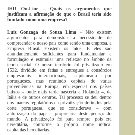
IHU On-Line – Quais os argumentos que
justificam a afirmação de que o Brasil teria sido
fundado como uma empresa?
Luiz Gonzaga de Souza Lima –
Não existem
argumentos para demonstrar a necessidade de
compreender o nosso país como sendo uma empresa, a
Empresa Brasil. Existem os fatos. E eles são
abundantemente suficientes para fundamentar a
formulação e estimular uma reflexão no âmbito da
teoria social. O nosso território foi privatizado em
1532, dividido em fatias e entregues a consórcios
empresariais internacionais, capitaneado por
portugueses, mas reunindo capitais de várias
proveniências na Europa, em especial dos países
baixos – onde mais tarde nasceria a Holanda
–
, da
Itália e de outros centros. Tal processo se deu dentro
dos marcos regulatórios da privatização definidos pela
corte portuguesa, que se considerava – com
autorização do papa – proprietária deste pedaço do
mundo. A privatização foi para sempre, pois era
hereditária, conforme o próprio nome indica:
capitanias hereditárias.