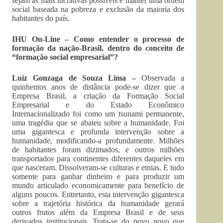
sejam as mais lucrativas possíveis e manter uma ordem
social baseada na pobreza e exclusão da maioria dos
habitantes do país.
IHU On-Line – Como entender o processo de
formação da nação-Brasil, dentro do conceito de
“formação social empresarial”?
Luiz Gonzaga de Souza Lima –
Observada a
quinhentos anos de distância pode-se dizer que a
Empresa Brasil, a criação da Formação Social
Empresarial e do Estado Econômico
Internacionalizado foi como um tsunami permanente,
uma tragédia que se abateu sobre a humanidade. Foi
uma gigantesca e profunda intervenção sobre a
humanidade, modificando-a profundamente. Milhões
de habitantes foram dizimados, e outros milhões
transportados para continentes diferentes daqueles em
que nasceram. Dissolveram-se culturas e etnias. E tudo
somente para ganhar dinheiro e para produzir um
mundo articulado economicamente para benefício de
alguns poucos. Entretanto, esta intervenção gigantesca
sobre a trajetória histórica da humanidade gerará
outros frutos além da Empresa Brasil e de seus
derivados institucionais. Trata-se do povo novo que