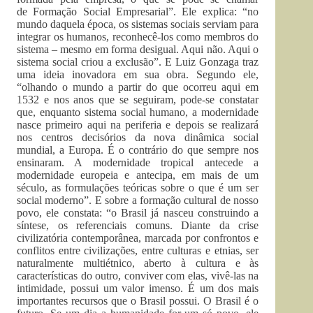
de Formação Social Empresarial”. Ele explica: “no
mundo daquela época, os sistemas sociais serviam para
integrar os humanos, reconhecê-los como membros do
sistema – mesmo em forma desigual. Aqui não. Aqui o
sistema social criou a exclusão”. E Luiz Gonzaga traz
uma ideia inovadora em sua obra. Segundo ele,
“olhando o mundo a partir do que ocorreu aqui em
1532 e nos anos que se seguiram, pode-se constatar
que, enquanto sistema social humano, a modernidade
nasce primeiro aqui na periferia e depois se realizará
nos centros decisórios da nova dinâmica social
mundial, a Europa. É o contrário do que sempre nos
ensinaram. A modernidade tropical antecede a
modernidade europeia e antecipa, em mais de um
século, as formulações teóricas sobre o que é um ser
social moderno”. E sobre a formação cultural de nosso
povo, ele constata: “o Brasil já nasceu construindo a
síntese, os referenciais comuns. Diante da crise
civilizatória contemporânea, marcada por confrontos e
conflitos entre civilizações, entre culturas e etnias, ser
naturalmente multiétnico, aberto à cultura e às
características do outro, conviver com elas, vivê-las na
intimidade, possui um valor imenso. É um dos mais
importantes recursos que o Brasil possui. O Brasil é o