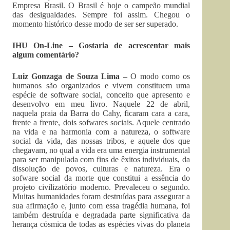
Empresa Brasil. O Brasil é hoje o campeão mundial
das desigualdades. Sempre foi assim. Chegou o
momento histórico desse modo de ser ser superado.
IHU On-Line – Gostaria de acrescentar mais
algum comentário?
Luiz Gonzaga de Souza Lima –
O modo como os
humanos são organizados e vivem constituem uma
espécie de software social, conceito que apresento e
desenvolvo em meu livro. Naquele 22 de abril,
naquela praia da Barra do Cahy, ficaram cara a cara,
frente a frente, dois sofwares sociais. Aquele centrado
na vida e na harmonia com a natureza, o software
social da vida, das nossas tribos, e aquele dos que
chegavam, no qual a vida era uma energia instrumental
para ser manipulada com fins de êxitos individuais, da
dissolução de povos, culturas e natureza. Era o
sofware social da morte que constitui a essência do
projeto civilizatório moderno. Prevaleceu o segundo.
Muitas humanidades foram destruídas para assegurar a
sua afirmação e, junto com essa tragédia humana, foi
também destruída e degradada parte significativa da
herança cósmica de todas as espécies vivas do planeta