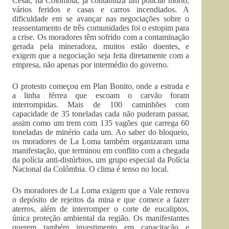
Cesar, na Colômbia, já contabiliza um policial morto,
vários feridos e casas e carros incendiados. A
dificuldade em se avançar nas negociações sobre o
reassentamento de três comunidades foi o estopim para
a crise. Os moradores têm sofrido com a contaminação
gerada pela mineradora, muitos estão doentes, e
exigem que a negociação seja feita diretamente com a
empresa, não apenas por intermédio do governo.
O protesto começou em Plan Bonito, onde a estrada e
a linha férrea que escoam o carvão foram
interrompidas. Mais de 100 caminhões com
capacidade de 35 toneladas cada não puderam passar,
assim como um trem com 135 vagões que carrega 60
toneladas de minério cada um. Ao saber do bloqueio,
os moradores de La Loma também organizaram uma
manifestação, que terminou em conflito com a chegada
da polícia anti-distúrbios, um grupo especial da Polícia
Nacional da Colômbia. O clima é tenso no local.
Os moradores de La Loma exigem que a Vale remova
o depósito de rejeitos da mina e que comece a fazer
aterros, além de interromper o corte de eucaliptos,
única proteção ambiental da região. Os manifestantes
querem também investimento em capacitação e