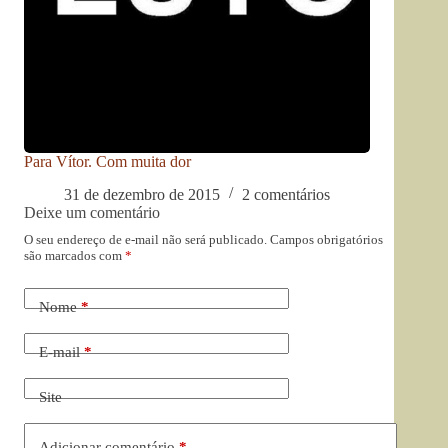
Para Vítor. Com muita dor
31 de dezembro de 2015
2 comentários
Deixe um comentário
O seu endereço de e-mail não será publicado.
Campos obrigatórios
são marcados com
*
Nome
*
E-mail
*
Site
Adicionar comentário
*