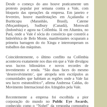
Desde o começo do ano houve praticamente um
protesto popular por semana contra a Vale, com
bloqueio das operações da empresa. Em janeiro e
fevereiro, houve manifestações em Açailandia e
Buriticupu (Maranhão, Brasil), Cateme
(Moçambique), Sudbury (Canadá), Morowali
(Indonésia) e agora na Colômbia. Já em Altamira, no
Pará, onde a Vale é sócia do consórcio que constrói a
hidrelétrica de Belo Monte, manifestantes ocuparam a
primeira barragem do rio Xingu e interromperam os
trabalhos das máquinas.
Coincidentemente, o último conflito na Colômbia
aconteceu exatamente nos dias em que a Vale divulgou
seus lucros bilionários e novos recordes de
investimento e renda. “São duas faces do mesmo
‘desenvolvimento’, que atropela sem escrúpulos as
comunidades que habitam as regiões onde a Vale faz
seu lucro estratosférico”, afirma Andressa Caldas, do
Movimento Internacional dos Atingidos pela Vale.
Recentemente a empresa foi escolhida a pior
corporação do mundo no
Public Eye Awards
,
conhecido como o “Nobel” da vergonha corporativa