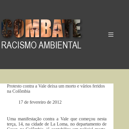
Pular
para
o
conteúdo
Protesto contra a Vale deixa um morto e vários feridos
na Colômbia
17 de fevereiro de 2012
Uma manifestação contra a Vale que começou nesta
terça, 14, na cidade de La Loma, no departamento de