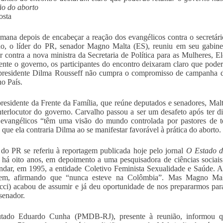
ão do aborto
osta
ana depois de encabeçar a reação dos evangélicos contra o secretário
o, o líder do PR, senador Magno Malta (ES), reuniu em seu gabinet
ar contra a nova ministra da Secretaria de Política para as Mulheres
ente o governo, os participantes do encontro deixaram claro que poderã
presidente Dilma Rousseff não cumpra o compromisso de campanha de 
no País.
esidente da Frente da Família, que reúne deputados e senadores, Ma
terlocutor do governo. Carvalho passou a ser um desafeto após ter 
evangélicos “têm uma visão do mundo controlada por pastores de tel
 que ela contraria Dilma ao se manifestar favorável à prática do aborto.
 do PR se referiu à reportagem publicada hoje pelo jornal
O Estado d
 há oito anos, em depoimento a uma pesquisadora de ciências sociai
ndar, em 1995, a entidade Coletivo Feminista Sexualidade e Saúde. A
tem, afirmando que “nunca esteve na Colômbia”. Mas Magno Malt
ci) acabou de assumir e já deu oportunidade de nos prepararmos par
 senador.
tado Eduardo Cunha (PMDB-RJ), presente à reunião, informou qu