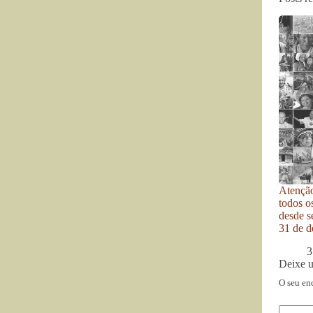
Atenção
todos o
desde se
31 de d
3
Deixe 
O seu en