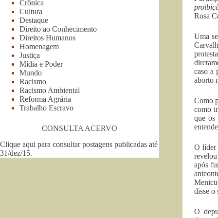
Crônica
proibiç
Cultura
Rosa C
Destaque
Direito ao Conhecimento
Uma sem
Direitos Humanos
Carvalh
Homenagem
protest
Justiça
diretam
Mídia e Poder
caso a 
Mundo
aborto 
Racismo
Racismo Ambiental
Reforma Agrária
Como pr
Trabalho Escravo
como in
que os 
entende
CONSULTA ACERVO
Clique aqui para consultar postagens publicadas até
O líder
31/dez/15
.
revelou
após fu
anteon
Menicuc
disse o
O depu