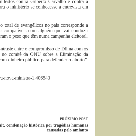
nifestos contra Gilberto Carvalho e contra a
ra o ministério se conhecesse a entrevista em
 o total de evangélicos no país corresponde a
ão compatíveis com alguém que vai conduzir
raram o peso que têm numa campanha eleitoral.
ontraste entre o compromisso de Dilma com os
cci no comitê da ONU sobre a Eliminação da
om dinheiro público para defender o aborto”.
tra-nova-ministra-1.406543
PRÓXIMO
POST
nit, condenação histórica por tragédias humanas
causadas pelo amianto