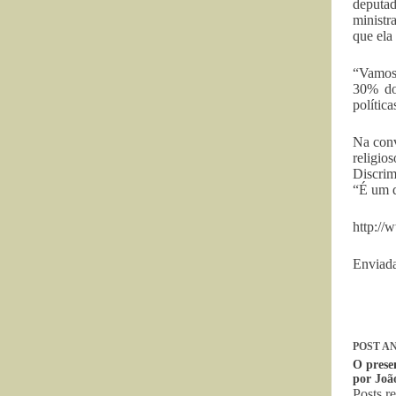
deputad
ministr
que ela
“Vamos 
30% do
polític
Na conv
religio
Discrim
“É um d
http://
Enviada
POST
AN
O prese
por Joã
Posts r