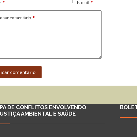
e
*
E-mail
*
onar comentário
*
licar comentário
PA DE CONFLITOS ENVOLVENDO
BOLE
JUSTIÇA AMBIENTAL E SAÚDE