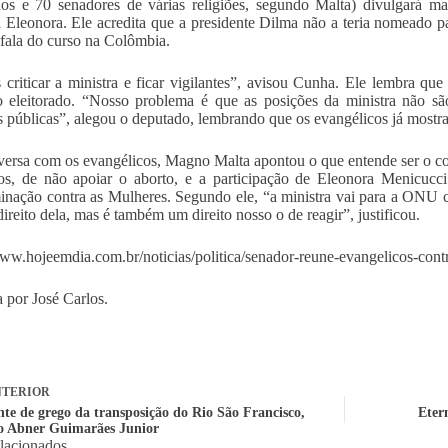
os e 70 senadores de várias religiões, segundo Malta) divulgará ma
a Eleonora. Ele acredita que a presidente Dilma não a teria nomeado pa
 fala do curso na Colômbia.
criticar a ministra e ficar vigilantes”, avisou Cunha. Ele lembra que
 eleitorado. “Nosso problema é que as posições da ministra não s
as públicas”, alegou o deputado, lembrando que os evangélicos já most
ersa com os evangélicos, Magno Malta apontou o que entende ser o c
sos, de não apoiar o aborto, e a participação de Eleonora Menicu
inação contra as Mulheres. Segundo ele, “a ministra vai para a ONU c
ireito dela, mas é também um direito nosso o de reagir”, justificou.
www.hojeemdia.com.br/noticias/politica/senador-reune-evangelicos-con
 por José Carlos.
TERIOR
nte de grego da transposição do Rio São Francisco,
Eter
o Abner Guimarães Junior
elacionados