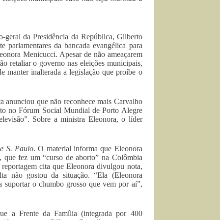
-geral da Presidência da República, Gilberto
e parlamentares da bancada evangélica para
, Eleonora Menicucci. Apesar de não ameaçarem
o retaliar o governo nas eleições municipais,
manter inalterada a legislação que proíbe o
lta anunciou que não reconhece mais Carvalho
dito no Fórum Social Mundial de Porto Alegre
evisão”. Sobre a ministra Eleonora, o líder
e S. Paulo
. O material informa que Eleonora
s, que fez um “curso de aborto” na Colômbia
 reportagem cita que Eleonora divulgou nota,
a não gostou da situação. “Ela (Eleonora
a suportar o chumbo grosso que vem por aí”,
e a Frente da Família (integrada por 400