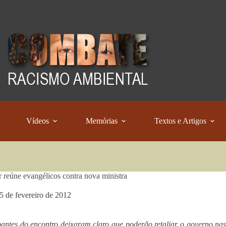
Vídeos
Memórias
Textos e Artigos
 reúne evangélicos contra nova ministra
5 de fevereiro de 2012
pantes do encontro deixaram claro que poderão retaliar o governo nas