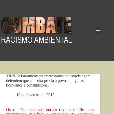
Pular
para
o
conteúdo
TIPNIS: Parlamentares interessados na estrada agora
defendem que consulta prévia a povos indígenas
bolivianos é constitucional
10 de fevereiro de 2012
Os caubóis modernos trocam cavalos e rifles pela