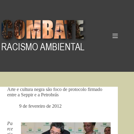
Pular
para
o
conteúdo
Arte e cultura negra são foco de protocolo firmado
entre a Seppir e a Petrobrás
9 de fevereiro de 2012
Pa
rce