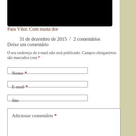
Para Vítor. Com muita dor
31 de dezembro de 2015
2 comentários
Deixe um comentário
O seu endereço de e-mail não será publicado.
Campos obrigatórios
são marcados com
*
Nome
*
E-mail
*
Site
Adicionar comentário
*