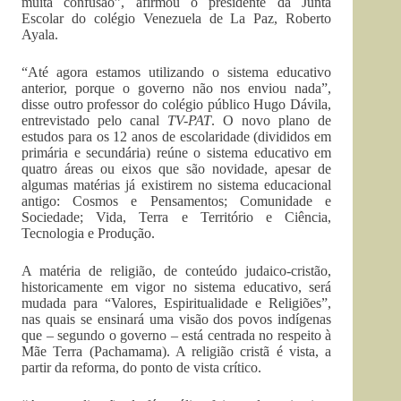
muita confusão”, afirmou o presidente da Junta
Escolar do colégio Venezuela de La Paz, Roberto
Ayala.
“Até agora estamos utilizando o sistema educativo
anterior, porque o governo não nos enviou nada”,
disse outro professor do colégio público Hugo Dávila,
entrevistado pelo canal
TV-PAT
. O novo plano de
estudos para os 12 anos de escolaridade (divididos em
primária e secundária) reúne o sistema educativo em
quatro áreas ou eixos que são novidade, apesar de
algumas matérias já existirem no sistema educacional
antigo: Cosmos e Pensamentos; Comunidade e
Sociedade; Vida, Terra e Território e Ciência,
Tecnologia e Produção.
A matéria de religião, de conteúdo judaico-cristão,
historicamente em vigor no sistema educativo, será
mudada para “Valores, Espiritualidade e Religiões”,
nas quais se ensinará uma visão dos povos indígenas
que – segundo o governo – está centrada no respeito à
Mãe Terra (Pachamama). A religião cristã é vista, a
partir da reforma, do ponto de vista crítico.