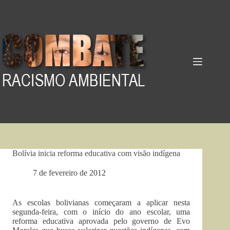
Pular
para
o
conteúdo
Bolívia inicia reforma educativa com visão indígena
7 de fevereiro de 2012
As escolas bolivianas começaram a aplicar nesta
segunda-feira, com o início do ano escolar, uma
reforma educativa aprovada pelo governo de Evo