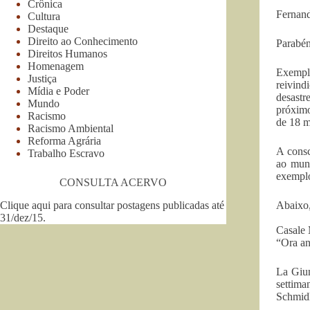
Crônica
Fernand
Cultura
Destaque
Direito ao Conhecimento
Parabén
Direitos Humanos
Homenagem
Exempl
Justiça
reivind
Mídia e Poder
desastr
Mundo
próximo
Racismo
de 18 m
Racismo Ambiental
Reforma Agrária
A consc
Trabalho Escravo
ao mun
exemplo
CONSULTA ACERVO
Clique aqui para consultar postagens publicadas até
Abaixo,
31/dez/15
.
Casale 
“Ora an
La Giunt
settima
Schmidh