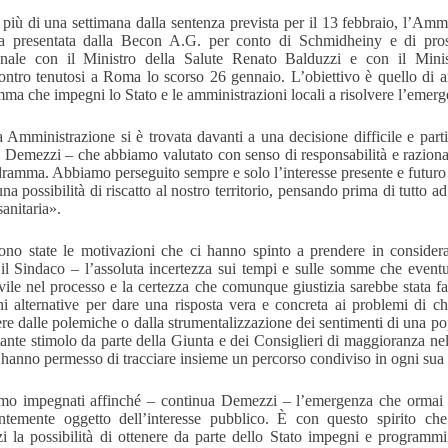
più di una settimana dalla sentenza prevista per il 13 febbraio, l’Ammi
a presentata dalla Becon A.G. per conto di Schmidheiny e di prose
ionale con il Ministro della Salute Renato Balduzzi e con il Mini
contro tenutosi a Roma lo scorso 26 gennaio. L’obiettivo è quello di ar
ma che impegni lo Stato e le amministrazioni locali a risolvere l’emer
 Amministrazione si è trovata davanti a una decisione difficile e pa
 Demezzi – che abbiamo valutato con senso di responsabilità e razionali
dramma. Abbiamo perseguito sempre e solo l’interesse presente e futuro d
una possibilità di riscatto al nostro territorio, pensando prima di tutto ad
sanitaria».
no state le motivazioni che ci hanno spinto a prendere in consider
 il Sindaco – l’assoluta incertezza sui tempi e sulle somme che eve
ivile nel processo e la certezza che comunque giustizia sarebbe stata 
ni alternative per dare una risposta vera e concreta ai problemi di chi
ere dalle polemiche o dalla strumentalizzazione dei sentimenti di una pop
stante stimolo da parte della Giunta e dei Consiglieri di maggioranza ne
hanno permesso di tracciare insieme un percorso condiviso in ogni sua 
mo impegnati affinché – continua Demezzi – l’emergenza che ormai d
ntemente oggetto dell’interesse pubblico. È con questo spirito che
i la possibilità di ottenere da parte dello Stato impegni e programmi