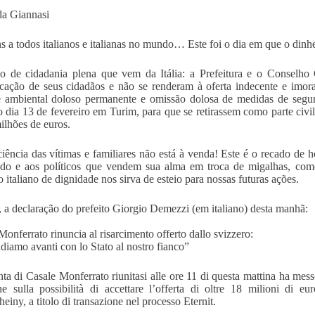
a Giannasi
s a todos italianos e italianas no mundo… Este foi o dia em que o dinhe
o de cidadania plena que vem da Itália: a Prefeitura e o Conselh
icação de seus cidadãos e não se renderam à oferta indecente e imor
e ambiental doloso permanente e omissão dolosa de medidas de segu
 dia 13 de fevereiro em Turim, para que se retirassem como parte civi
ilhões de euros.
iência das vítimas e familiares não está à venda! Este é o recado de ho
do e aos políticos que vendem sua alma em troca de migalhas, com
 italiano de dignidade nos sirva de esteio para nossas futuras ações.
 a declaração do prefeito Giorgio Demezzi (em italiano) desta manhã:
Monferrato rinuncia al risarcimento offerto dallo svizzero:
diamo avanti con lo Stato al nostro fianco”
a di Casale Monferrato riunitasi alle ore 11 di questa mattina ha messo l
ne sulla possibilità di accettare l’offerta di oltre 18 milioni di e
einy, a titolo di transazione nel processo Eternit.