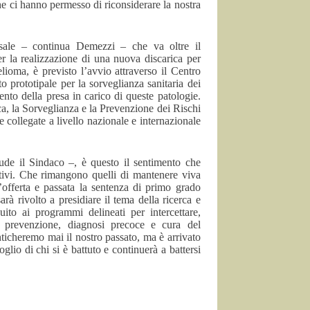
he ci hanno permesso di riconsiderare la nostra
sale – continua Demezzi – che va oltre il
er la realizzazione di una nuova discarica per
lioma, è previsto l’avvio attraverso il Centro
o prototipale per la sorveglianza sanitaria dei
ento della presa in carico di queste patologie.
ca, la Sorveglianza e la Prevenzione dei Rischi
 collegate a livello nazionale e internazionale
ude il Sindaco –, è questo il sentimento che
tivi. Che rimangono quelli di mantenere viva
’offerta e passata la sentenza di primo grado
à rivolto a presidiare il tema della ricerca e
guito ai programmi delineati per intercettare,
 prevenzione, diagnosi precoce e cura del
nticheremo mai il nostro passato, ma è arrivato
lio di chi si è battuto e continuerà a battersi