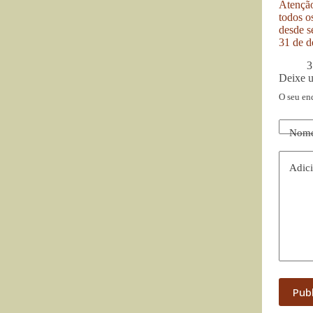
Atenção
todos o
desde se
31 de d
3
Deixe 
O seu en
Nom
Adici
Pub