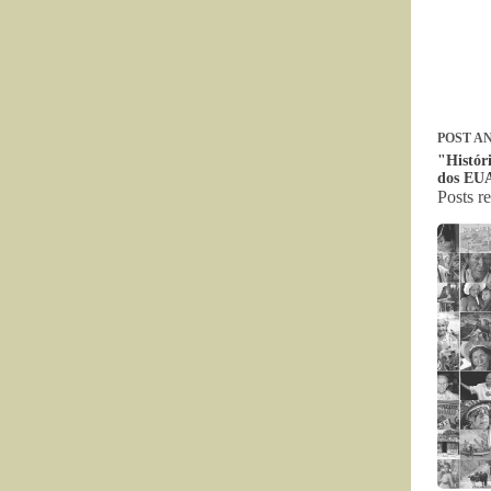
POST
AN
"Histór
dos EU
Posts r