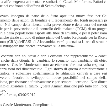
rata all’emergenza ambientale e sanitaria di Casale Monferrato. Fattori c
ne nei confronti dell’offerta di Schmidheiny».
nnovato impegno da parte dello Stato apre una nuova fase per Ca
imento delle azioni di bonifica e il reperimento dei fondi necessari p
to. Nel campo della ricerca, della prevenzione e della cura del mesote
le per la prevenzione e il controllo delle malattie (CCM) di un progett
ori e della popolazione esposti alle fibre di amianto, e per il potenziam
, anche grazie al ruolo di primo piano del Centro Regionale per la Ricer
nto (CRA) dell’ASL di Alessandria, verrà potenziata la rete di strutture
i sviluppare una ricerca innovativa sulla malattia».
coerenti con noi stessi e con i cittadini che rappresentiamo – concl
anche dalla Giunta. E’ cambiato lo scenario, non cambiano gli obiet
zione su Casale Monferrato: non accetteremo che una volta respinta l
enza torni nel dimenticatoio. Ogni sforzo di questa Amministrazione sar
onifica, a sollecitare costantemente le istituzioni centrali a dare se
vere e favorire lo sviluppo di nuove possibilità nel campo della
ioma, per risanare definitivamente e per sempre il territorio. Non dime
nto di guardare al futuro. Questa Amministrazione può farlo con l’orgog
ita».
Monferrato, 03/02/2012
s Casale Monferrato. Complimenti.