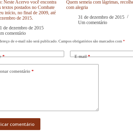
: Neste Acervo você encontra
Quem semeia com lágrimas, recolh
s textos postados no Combate
com alegria
u início, no final de 2009, até
31 de dezembro de 2015
ezembro de 2015.
Um comentário
1 de dezembro de 2015
um comentário
dereço de e-mail não será publicado.
Campos obrigatórios são marcados com
*
e
*
E-mail
*
onar comentário
*
licar comentário