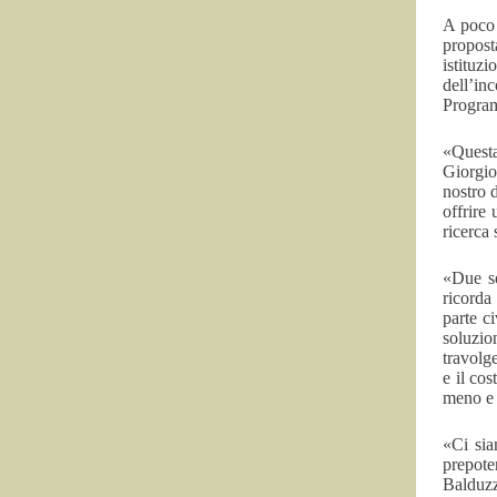
A poco 
propost
istituz
dell’in
Program
«Questa
Giorgio
nostro 
offrire 
ricerca 
«Due so
ricorda
parte c
soluzio
travolg
e il co
meno e 
«Ci sia
prepote
Balduzz