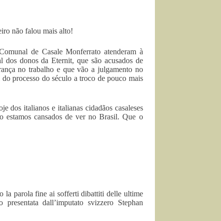
iro não falou mais alto!
o Comunal de Casale Monferrato atenderam à
al dos donos da Eternit, que são acusados de
rança no trabalho e que vão a julgamento no
l do processo do século a troco de pouco mais
je dos italianos e italianas cidadãos casaleses
o estamos cansados de ver no Brasil. Que o
a parola fine ai sofferti dibattiti delle ultime
uro presentata dall’imputato svizzero Stephan