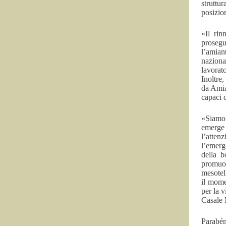
struttu
posizio
«Il ri
prosegu
l’amian
naziona
lavorat
Inoltre
da Amia
capaci d
«Siamo 
emerge 
l’atten
l’emerg
della b
promuo
mesotel
il mome
per la v
Casale 
Parabén