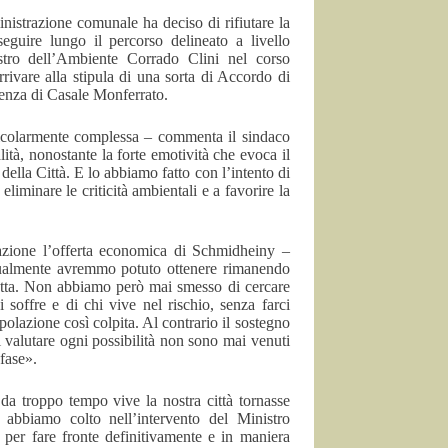
nistrazione comunale ha deciso di rifiutare la
guire lungo il percorso delineato a livello
stro dell’Ambiente Corrado Clini nel corso
rivare alla stipula di una sorta di Accordo di
genza di Casale Monferrato.
rticolarmente complessa – commenta il sindaco
tà, nonostante la forte emotività che evoca il
ella Città. E lo abbiamo fatto con l’intento di
 eliminare le criticità ambientali e a favorire la
azione l’offerta economica di Schmidheiny –
ntualmente avremmo potuto ottenere rimanendo
fatta. Non abbiamo però mai smesso di cercare
 soffre e di chi vive nel rischio, senza farci
olazione così colpita. Al contrario il sostegno
l valutare ogni possibilità non sono mai venuti
fase».
a troppo tempo vive la nostra città tornasse
 abbiamo colto nell’intervento del Ministro
 per fare fronte definitivamente e in maniera