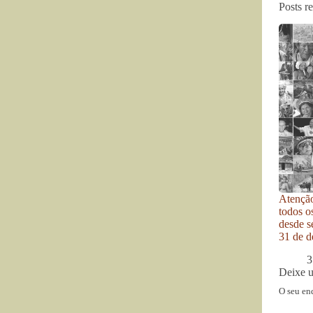
Posts r
Atenção
todos o
desde se
31 de d
3
Deixe 
O seu en