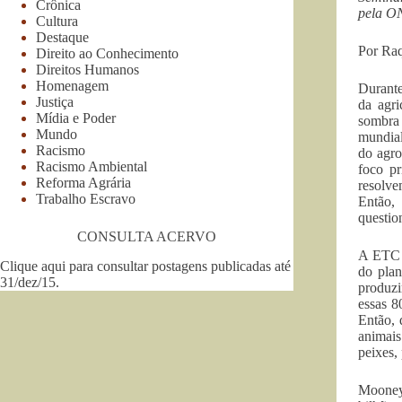
Crônica
pela ON
Cultura
Destaque
Por Raq
Direito ao Conhecimento
Direitos Humanos
Homenagem
Durante
Justiça
da agri
Mídia e Poder
sombra
Mundo
mundial
Racismo
do agro
Racismo Ambiental
foco pr
Reforma Agrária
resolve
Trabalho Escravo
Então,
questio
CONSULTA ACERVO
A ETC G
Clique aqui para consultar postagens publicadas até
do plan
31/dez/15
.
produzi
essas 8
Então, 
animais
peixes,
Mooney 