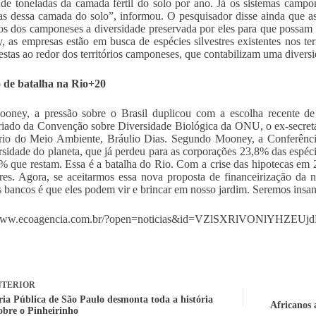
 de toneladas da camada fértil do solo por ano. Já os sistemas cam
as dessa camada do solo”, informou. O pesquisador disse ainda que 
rios dos camponeses a diversidade preservada por eles para que possam
 as empresas estão em busca de espécies silvestres existentes nos te
restas ao redor dos territórios camponeses, que contabilizam uma diversi
de batalha na Rio+20
oney, a pressão sobre o Brasil duplicou com a escolha recente de 
riado da Convenção sobre Diversidade Biológica da ONU, o ex-secretár
ério do Meio Ambiente, Bráulio Dias. Segundo Mooney, a Conferênc
rsidade do planeta, que já perdeu para as corporações 23,8% das espéc
% que restam. Essa é a batalha do Rio. Com a crise das hipotecas em 
res. Agora, se aceitarmos essa nova proposta de financeirização da 
bancos é que eles podem vir e brincar em nosso jardim. Seremos insanos
/www.ecoagencia.com.br/?open=noticias&id=VZlSXRlVONlYHZ
TERIOR
ria Pública de São Paulo desmonta toda a história
Africanos 
sobre o Pinheirinho