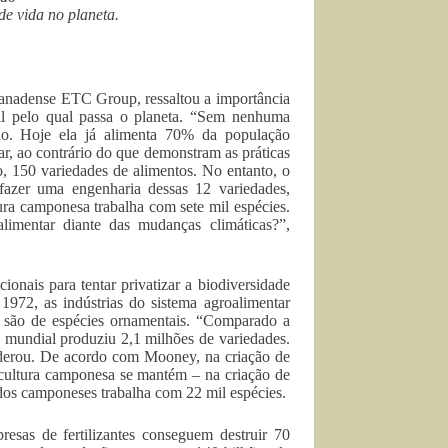
e vida no planeta.
anadense ETC Group, ressaltou a importância
al pelo qual passa o planeta. “Sem nenhuma
do. Hoje ela já alimenta 70% da população
ar, ao contrário do que demonstram as práticas
o, 150 variedades de alimentos. No entanto, o
fazer uma engenharia dessas 12 variedades,
ura camponesa trabalha com sete mil espécies.
imentar diante das mudanças climáticas?”,
nais para tentar privatizar a biodiversidade
972, as indústrias do sistema agroalimentar
s são de espécies ornamentais. “Comparado a
a mundial produziu 2,1 milhões de variedades.
onderou. De acordo com Mooney, na criação de
icultura camponesa se mantém – na criação de
 dos camponeses trabalha com 22 mil espécies.
sas de fertilizantes conseguem destruir 70