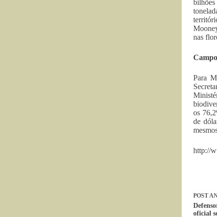
bilhões
tonelad
territó
Mooney,
nas flo
Campo 
Para Mo
Secreta
Minist
biodive
os 76,2
de dóla
mesmos 
http:/
POST
AN
Defenso
oficial 