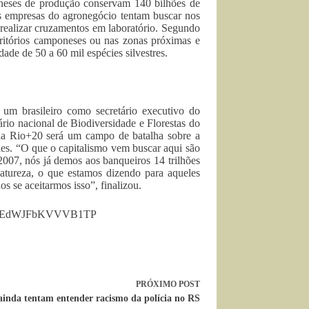
poneses de produção conservam 140 bilhões de
as empresas do agronegócio tentam buscar nos
 realizar cruzamentos em laboratório. Segundo
rritórios camponeses ou nas zonas próximas e
dade de 50 a 60 mil espécies silvestres.
um brasileiro como secretário executivo do
io nacional de Biodiversidade e Florestas do
ia Rio+20 será um campo de batalha sobre a
ies. “O que o capitalismo vem buscar aqui são
2007, nós já demos aos banqueiros 14 trilhões
natureza, o que estamos dizendo para aqueles
 se aceitarmos isso”, finalizou.
EUjdEdWJFbKVVVB1TP
PRÓXIMO
POST
ainda tentam entender racismo da polícia no RS