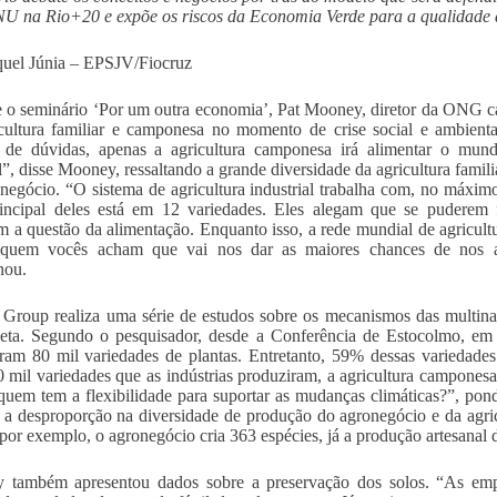
U na Rio+20 e expõe os riscos da Economia Verde para a qualidade d
uel Júnia – EPSJV/Fiocruz
 o seminário ‘Por um outra economia’, Pat Mooney, diretor da ONG c
cultura familiar e camponesa no momento de crise social e ambient
 de dúvidas, apenas a agricultura camponesa irá alimentar o mun
”, disse Mooney, ressaltando a grande diversidade da agricultura famili
negócio. “O sistema de agricultura industrial trabalha com, no máxim
incipal deles está em 12 variedades. Eles alegam que se puderem 
m a questão da alimentação. Enquanto isso, a rede mundial de agricult
 quem vocês acham que vai nos dar as maiores chances de nos al
nou.
roup realiza uma série de estudos sobre os mecanismos das multinacio
eta. Segundo o pesquisador, desde a Conferência de Estocolmo, em 1
ram 80 mil variedades de plantas. Entretanto, 59% dessas variedade
0 mil variedades que as indústrias produziram, a agricultura campones
quem tem a flexibilidade para suportar as mudanças climáticas?”, p
 a desproporção na diversidade de produção do agronegócio e da agr
 por exemplo, o agronegócio cria 363 espécies, já a produção artesanal
também apresentou dados sobre a preservação dos solos. “As empre