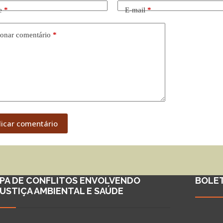
e
*
E-mail
*
onar comentário
*
licar comentário
PA DE CONFLITOS ENVOLVENDO
BOLE
JUSTIÇA AMBIENTAL E SAÚDE