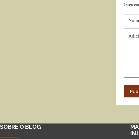
O seu en
Nom
Adici
Pub
SOBRE O BLOG
MA
IN