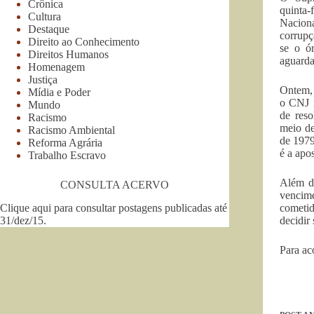
Crônica
quinta-
Cultura
Naciona
Destaque
corrupç
Direito ao Conhecimento
se o ór
Direitos Humanos
aguarda
Homenagem
Justiça
Ontem, 
Mídia e Poder
o CNJ n
Mundo
de reso
Racismo
meio de
Racismo Ambiental
de 1979
Reforma Agrária
é a apo
Trabalho Escravo
Além de
CONSULTA ACERVO
vencim
Clique aqui para consultar postagens publicadas até
cometid
31/dez/15
.
decidir 
Para ac