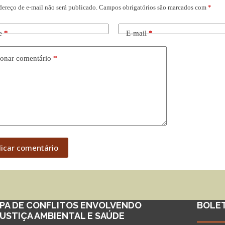
dereço de e-mail não será publicado.
Campos obrigatórios são marcados com
*
e
*
E-mail
*
onar comentário
*
licar comentário
PA DE CONFLITOS ENVOLVENDO
BOLE
JUSTIÇA AMBIENTAL E SAÚDE