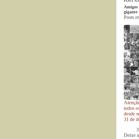
POST
AN
Amigos 
gigante
Posts r
Atenção
todos o
desde se
31 de d
3
Deixe 