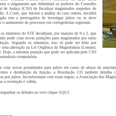
feira o julgamento que delimitará os poderes do Conselho
l de Justiça (CNJ) de fiscalizar magistrados suspeitos de
ão. A Corte, que iniciou a análise do caso ontem, decidirá
gão tem a prerrogativa de investigar juízes ou se deve
r o andamento de processos em corregedorias regionais.
os ministros do STF decidiram, por maioria de 9 a 2, que
ão pode criar novas punições para magistrados por meio
lução. Segundo os ministros, isso só pode ser feito por
 uma alteração na Lei Orgânica da Magistratura (Loman),
. Hoje, a máxima punição que pode ser aplicada pelo CNJ
sentadoria compulsória.
 criar novas penalidades para juízes em casos de abuso de autori
entos e destituição da função, a Resolução 135 também detalha c
as por juízes. Inconformada com essas regras, a Associação dos Magi
se a resolução é válida.
ompanhar os debates ao vivo clique
AQUI
.