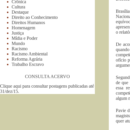
Crônica
Cultura
Brasíl
Destaque
Naciona
Direito ao Conhecimento
equívo
Direitos Humanos
apresen
Homenagem
o relató
Justiça
Mídia e Poder
Mundo
De acor
Racismo
quando 
Racismo Ambiental
competê
Reforma Agrária
ofício 
Trabalho Escravo
argume
CONSULTA ACERVO
Segundo
de que 
Clique aqui para consultar postagens publicadas até
essa r
31/dez/15
.
competê
algum m
Pavie d
magistr
quer atu