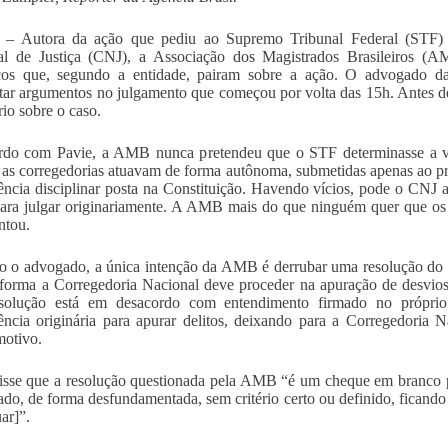
ia – Autora da ação que pediu ao Supremo Tribunal Federal (STF) 
l de Justiça (CNJ), a Associação dos Magistrados Brasileiros (AM
cos que, segundo a entidade, pairam sobre a ação. O advogado da 
tar argumentos no julgamento que começou por volta das 15h. Antes d
rio sobre o caso.
do com Pavie, a AMB nunca pretendeu que o STF determinasse a vol
as corregedorias atuavam de forma autônoma, submetidas apenas ao p
ncia disciplinar posta na Constituição. Havendo vícios, pode o CNJ a
para julgar originariamente. A AMB mais do que ninguém quer que os
ntou.
 o advogado, a única intenção da AMB é derrubar uma resolução do 
forma a Corregedoria Nacional deve proceder na apuração de desvios
esolução está em desacordo com entendimento firmado no próprio
ncia originária para apurar delitos, deixando para a Corregedoria
otivo.
isse que a resolução questionada pela AMB “é um cheque em branco p
ado, de forma desfundamentada, sem critério certo ou definido, ficando 
ar]”.