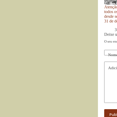
Atenção
todos o
desde se
31 de d
3
Deixe 
O seu en
Nom
Adici
Pub