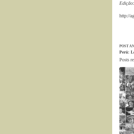
Edição
http://
POST
AN
Perú: L
Posts r