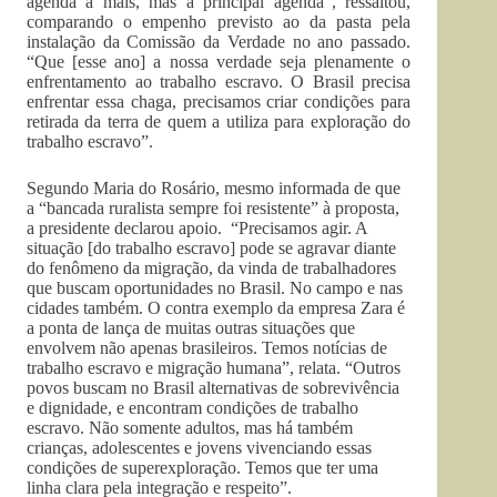
agenda a mais, mas a principal agenda”, ressaltou,
comparando o empenho previsto ao da pasta pela
instalação da Comissão da Verdade no ano passado.
“Que [esse ano] a nossa verdade seja plenamente o
enfrentamento ao trabalho escravo. O Brasil precisa
enfrentar essa chaga, precisamos criar condições para
retirada da terra de quem a utiliza para exploração do
trabalho escravo”.
Segundo Maria do Rosário, mesmo informada de que
a “bancada ruralista sempre foi resistente” à proposta,
a presidente declarou apoio. “Precisamos agir. A
situação [do trabalho escravo] pode se agravar diante
do fenômeno da migração, da vinda de trabalhadores
que buscam oportunidades no Brasil. No campo e nas
cidades também. O contra exemplo da empresa Zara é
a ponta de lança de muitas outras situações que
envolvem não apenas brasileiros. Temos notícias de
trabalho escravo e migração humana”, relata. “Outros
povos buscam no Brasil alternativas de sobrevivência
e dignidade, e encontram condições de trabalho
escravo. Não somente adultos, mas há também
crianças, adolescentes e jovens vivenciando essas
condições de superexploração. Temos que ter uma
linha clara pela integração e respeito”.