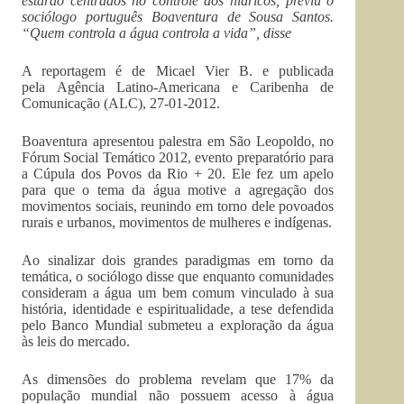
estarão centrados no controle dos hídricos, previu o
sociólogo português Boaventura de Sousa Santos.
“Quem controla a água controla a vida”, disse
A reportagem é de Micael Vier B. e publicada
pela Agência Latino-Americana e Caribenha de
Comunicação (ALC), 27-01-2012.
Boaventura apresentou palestra em São Leopoldo, no
Fórum Social Temático 2012, evento preparatório para
a Cúpula dos Povos da Rio + 20. Ele fez um apelo
para que o tema da água motive a agregação dos
movimentos sociais, reunindo em torno dele povoados
rurais e urbanos, movimentos de mulheres e indígenas.
Ao sinalizar dois grandes paradigmas em torno da
temática, o sociólogo disse que enquanto comunidades
consideram a água um bem comum vinculado à sua
história, identidade e espiritualidade, a tese defendida
pelo Banco Mundial submeteu a exploração da água
às leis do mercado.
As dimensões do problema revelam que 17% da
população mundial não possuem acesso à água