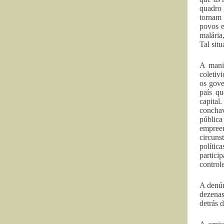
quadro 
tornam 
povos e
malária
Tal sit
A manif
coletiv
os gove
país qu
capital
conchav
públic
empreen
circuns
polític
partici
controle
A denún
dezena
detrás d