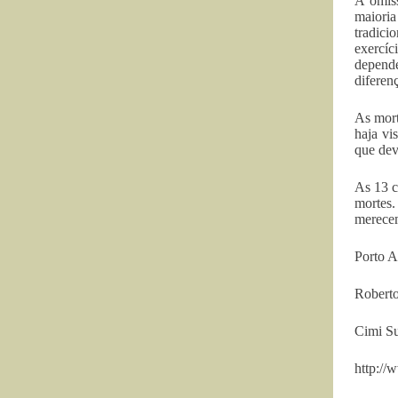
A omiss
maioria
tradici
exercíc
depende
diferen
As mort
haja vi
que dev
As 13 c
mortes.
merecem
Porto A
Roberto
Cimi Su
http://