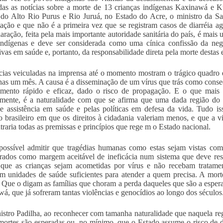
das as notícias sobre a morte de 13 crianças indígenas Kaxinawá e K
 do Alto Rio Purus e Rio Juruá, no Estado do Acre, o ministro da S
ação e que não é a primeira vez que se registram casos de diarréia a
laração, feita pela mais importante autoridade sanitária do país, é mai
ndígenas e deve ser considerada como uma cínica confissão da negli
ivas em saúde e, portanto, da responsabilidade direta pela morte destas e
cias veiculadas na imprensa até o momento mostram o trágico quadro 
as um mês. A causa é a disseminação de um vírus que trás como consequ
amento rápido e eficaz, dado o risco de propagação. E o que mais 
rmente, é a naturalidade com que se afirma que uma dada região do 
e assistência em saúde e pelas políticas em defesa da vida. Tudo iss
rio brasileiro em que os direitos à cidadania valeriam menos, e que a 
traria todas as premissas e princípios que rege m o Estado nacional.
ossível admitir que tragédias humanas como estas sejam vistas como f
rados como margem aceitável de ineficácia num sistema que deve resg
l que as crianças sejam acometidas por vírus e não recebam trata
am unidades de saúde suficientes para atender a quem precisa. A mo
! Que o digam as famílias que choram a perda daqueles que são a esper
á, que já sofreram tantas violências e genocídios ao longo dos séculos
istro Padilha, ao reconhecer com tamanha naturalidade que naquela regi
mortes são esperadas ou, no mínimo, que o Estado assume o risco de de