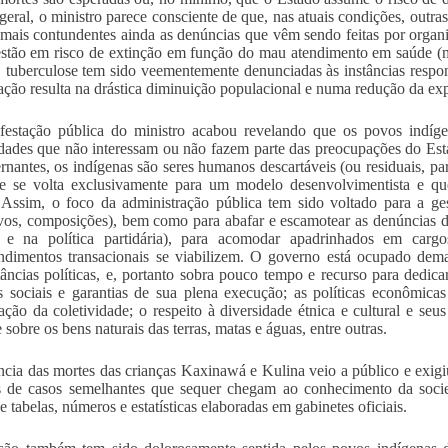
geral, o ministro parece consciente de que, nas atuais condições, outras
mais contundentes ainda as denúncias que vêm sendo feitas por orga
stão em risco de extinção em função do mau atendimento em saúde (mo
, tuberculose tem sido veementemente denunciadas às instâncias respo
uação resulta na drástica diminuição populacional e numa redução da exp
estação pública do ministro acabou revelando que os povos indíge
idades que não interessam ou não fazem parte das preocupações do Esta
rnantes, os indígenas são seres humanos descartáveis (ou residuais
e se volta exclusivamente para um modelo desenvolvimentista e que
. Assim, o foco da administração pública tem sido voltado para a ges
os, composições), bem como para abafar e escamotear as denúncias d
a e na política partidária), para acomodar apadrinhados em car
dimentos transacionais se viabilizem. O governo está ocupado demai
tâncias políticas, e, portanto sobra pouco tempo e recurso para dedica
as sociais e garantias de sua plena execução; as políticas econômi
pação da coletividade; o respeito à diversidade étnica e cultural e se
 sobre os bens naturais das terras, matas e águas, entre outras.
cia das mortes das crianças Kaxinawá e Kulina veio a público e exigi
s de casos semelhantes que sequer chegam ao conhecimento da soci
e tabelas, números e estatísticas elaboradas em gabinetes oficiais.