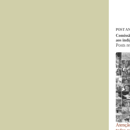
POST
AN
Comissã
aos ind
Posts r
Atenção