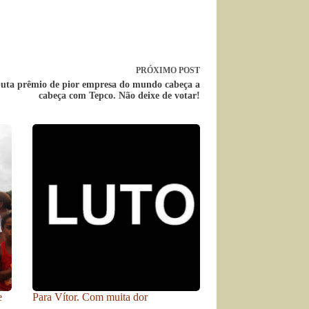
PRÓXIMO
POST
puta prêmio de pior empresa do mundo cabeça a
cabeça com Tepco. Não deixe de votar!
e
Para Vítor. Com muita dor