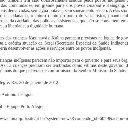
ão também tem sido dolorosamente sentida pelos povos indígenas d
 das comunidades, em grande parte dos povos Guarani e Kaingang, viv
onais demarcadas, sem água potável, sem saneamento básico. A elas são 
io da cidadania, o futuro (tanto do ponto de vista físico, quanto cu
ntes da caridade, das políticas assistenciais que não se convertem em 
ça, a liberdade, a dignidade humana.
es das crianças Kaxinawá e Kulina parecem previstas na lógica de gove
sta a caótica situação da Sesai (Secretaria Especial de Saúde Indígena
eria desenvolver as ações e serviços entre os povos indígenas.
rianças indígenas parecem não importar para o governo e para seus órgã
 As 13 crianças precisam ser lembradas como vítimas deste governo, de
 mais do que palavras de conformismo do Senhor Ministro da Saúde.
legre, RS, 20 de janeiro de 2012.
 Antonio Liebgott
l – Equipe Porto Alegre
www.cimi.org.br/site/pt-br/?system=news&conteudo_id=6059&action=r