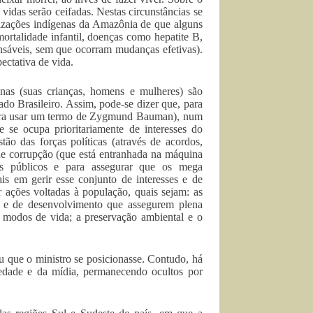
 vidas serão ceifadas. Nestas circunstâncias se
nizações indígenas da Amazônia de que alguns
rtalidade infantil, doenças como hepatite B,
nsáveis, sem que ocorram mudanças efetivas).
ectativa de vida.
nas (suas crianças, homens e mulheres) são
do Brasileiro. Assim, pode-se dizer que, para
, para usar um termo de Zygmund Bauman), num
 se ocupa prioritariamente de interesses do
tão das forças políticas (através de acordos,
e corrupção (que está entranhada na máquina
gos públicos e para assegurar que os mega
s em gerir esse conjunto de interesses e de
r ações voltadas à população, quais sejam: as
cas e de desenvolvimento que assegurem plena
us modos de vida; a preservação ambiental e o
u que o ministro se posicionasse. Contudo, há
edade e da mídia, permanecendo ocultos por