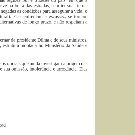
as regiões Sul e Sudeste do país, em que a
e na beira das estradas, sem ter suas terras
negadas as condições para assegurar a vida, o
ltural). Elas enfrentam a escassez, se tornam
alternativas de longo prazo, e não respeitam a
rnar da presidente Dilma e de seus ministros,
), estrutura montada no Ministério da Saúde e
os oficiais que ainda investigam a origem das
 sua omissão, intolerância e arrogância. Elas
ead