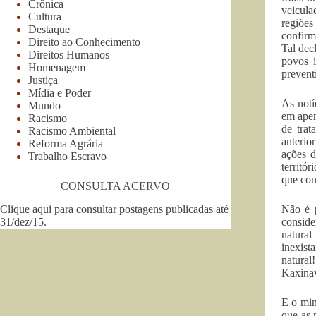
Crônica
veicula
Cultura
regiões
Destaque
confirm
Direito ao Conhecimento
Tal dec
Direitos Humanos
povos i
Homenagem
prevent
Justiça
Mídia e Poder
As notí
Mundo
em apen
Racismo
de trat
Racismo Ambiental
anterio
Reforma Agrária
ações d
Trabalho Escravo
territó
que con
CONSULTA ACERVO
Clique aqui para consultar postagens publicadas até
Não é p
31/dez/15
.
conside
natura
inexist
natural
Kaxinaw
E o min
que as 