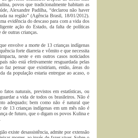
ulina, povos que tradicionalmente habitam as
aúde, Alexandre Padilha, “declarou não haver
guda na região” (Agência Brasil, 18/01/2012).
s uma evidência do descaso para com a vida dos
gente ação do Estado, da falta de políticas
 de outras crianças.
que envolve a morte de 13 crianças indígenas
ência forte diarreia e vômito e que necessita
impacta, neste e em outros casos noticiados
país não está efetivamente resguardada pelas
o faz pensar que existiriam, então, áreas do
vida da população estaria entregue ao acaso, o
atos naturais, previstos em estatísticas, ou
uardar a vida de todos os brasileiros. Não é
mento adequado; bem como não é natural que
rte de 13 crianças indígenas em um mês não é
ança de futuro, que o digam os povos Kulina e
.
ão existe desassistência, admite por extensão
ixar morrer, ao invés de fazer viver. Sobre o