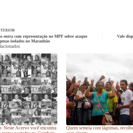
TERIOR
o entra com representação no MPF sobre ataque
Vale dis
ígenas isolados no Maranhão
elacionados
: Neste Acervo você encontra
Quem semeia com lágrimas, recolh