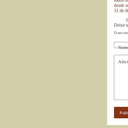
todos o
desde se
31 de d
3
Deixe 
O seu en
Nom
Adici
Pub