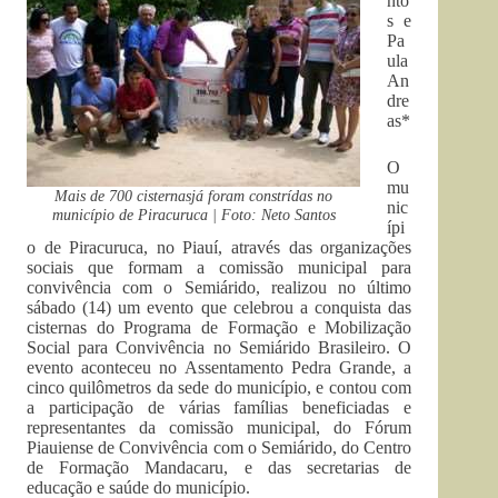
nto
s e
Pa
ula
An
dre
as*
O
mu
Mais de 700 cisternasjá foram constrídas no
nic
município de Piracuruca | Foto: Neto Santos
ípi
o de Piracuruca, no Piauí, através das organizações
sociais que formam a comissão municipal para
convivência com o Semiárido, realizou no último
sábado (14) um evento que celebrou a conquista das
cisternas do Programa de Formação e Mobilização
Social para Convivência no Semiárido Brasileiro. O
evento aconteceu no Assentamento Pedra Grande, a
cinco quilômetros da sede do município, e contou com
a participação de várias famílias beneficiadas e
representantes da comissão municipal, do Fórum
Piauiense de Convivência com o Semiárido, do Centro
de Formação Mandacaru, e das secretarias de
educação e saúde do município.