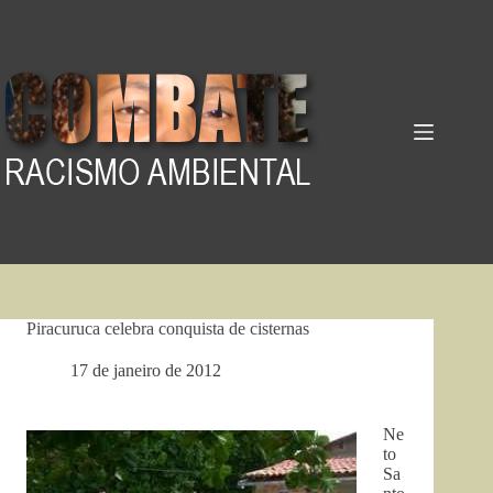
Pular
para
o
conteúdo
Piracuruca celebra conquista de cisternas
17 de janeiro de 2012
Ne
to
Sa