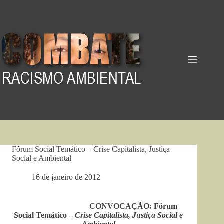
Pular
para
o
conteúdo
Fórum Social Temático – Crise Capitalista, Justiça
Social e Ambiental
16 de janeiro de 2012
CONVOCAÇÃO:
Fórum
Social Temático –
Crise Capitalista, Justiça Social e