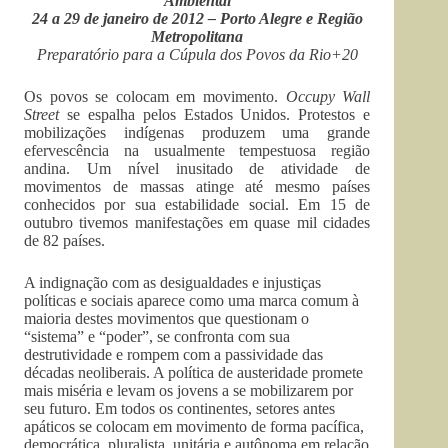
Ambiental
24 a 29 de janeiro de 2012 – Porto Alegre e Região
Metropolitana
Preparatório para a Cúpula dos Povos da Rio+20
Os povos se colocam em movimento.
Occupy Wall
Street
se espalha pelos Estados Unidos. Protestos e
mobilizações indígenas produzem uma grande
efervescência na usualmente tempestuosa região
andina. Um nível inusitado de atividade de
movimentos de massas atinge até mesmo países
conhecidos por sua estabilidade social. Em 15 de
outubro tivemos manifestações em quase mil cidades
de 82 países.
A indignação com as desigualdades e injustiças
políticas e sociais aparece como uma marca comum à
maioria destes movimentos que questionam o
“sistema” e “poder”, se confronta com sua
destrutividade e rompem com a passividade das
décadas neoliberais. A política de austeridade promete
mais miséria e levam os jovens a se mobilizarem por
seu futuro. Em todos os continentes, setores antes
apáticos se colocam em movimento de forma pacífica,
democrática, pluralista, unitária e autônoma em relação