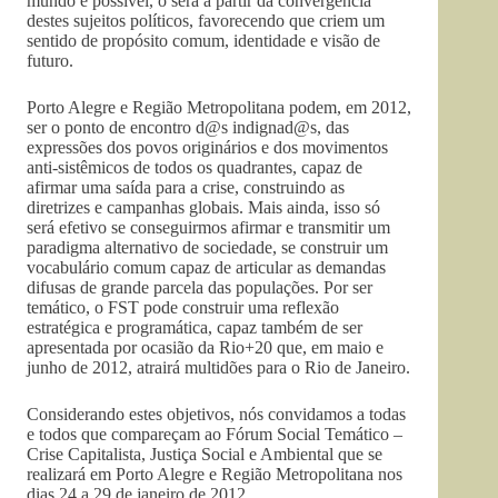
mundo é possível, o será a partir da convergência
destes sujeitos políticos, favorecendo que criem um
sentido de propósito comum, identidade e visão de
futuro.
Porto Alegre e Região Metropolitana podem, em 2012,
ser o ponto de encontro d@s indignad@s, das
expressões dos povos originários e dos movimentos
anti-sistêmicos de todos os quadrantes, capaz de
afirmar uma saída para a crise, construindo as
diretrizes e campanhas globais. Mais ainda, isso só
será efetivo se conseguirmos afirmar e transmitir um
paradigma alternativo de sociedade, se construir um
vocabulário comum capaz de articular as demandas
difusas de grande parcela das populações. Por ser
temático, o FST pode construir uma reflexão
estratégica e programática, capaz também de ser
apresentada por ocasião da Rio+20 que, em maio e
junho de 2012, atrairá multidões para o Rio de Janeiro.
Considerando estes objetivos, nós convidamos a todas
e todos que compareçam ao Fórum Social Temático –
Crise Capitalista, Justiça Social e Ambiental que se
realizará em Porto Alegre e Região Metropolitana nos
dias 24 a 29 de janeiro de 2012.