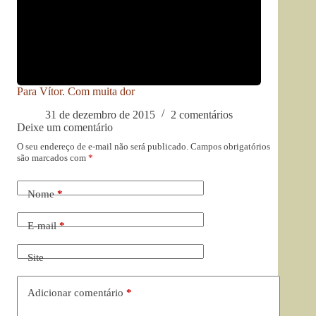
Para Vítor. Com muita dor
31 de dezembro de 2015
2 comentários
Deixe um comentário
O seu endereço de e-mail não será publicado.
Campos obrigatórios
são marcados com
*
Nome
*
E-mail
*
Site
Adicionar comentário
*