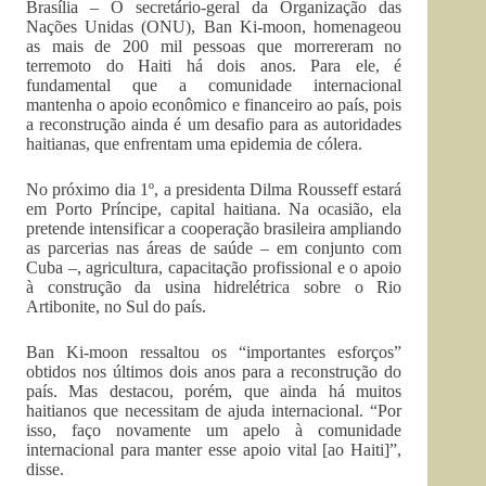
Brasília – O secretário-geral da Organização das
Nações Unidas (ONU), Ban Ki-moon, homenageou
as mais de 200 mil pessoas que morrereram no
terremoto do Haiti há dois anos. Para ele, é
fundamental que a comunidade internacional
mantenha o apoio econômico e financeiro ao país, pois
a reconstrução ainda é um desafio para as autoridades
haitianas, que enfrentam uma epidemia de cólera.
No próximo dia 1º, a presidenta Dilma Rousseff estará
em Porto Príncipe, capital haitiana. Na ocasião, ela
pretende intensificar a cooperação brasileira ampliando
as parcerias nas áreas de saúde – em conjunto com
Cuba –, agricultura, capacitação profissional e o apoio
à construção da usina hidrelétrica sobre o Rio
Artibonite, no Sul do país.
Ban Ki-moon ressaltou os “importantes esforços”
obtidos nos últimos dois anos para a reconstrução do
país. Mas destacou, porém, que ainda há muitos
haitianos que necessitam de ajuda internacional. “Por
isso, faço novamente um apelo à comunidade
internacional para manter esse apoio vital [ao Haiti]”,
disse.