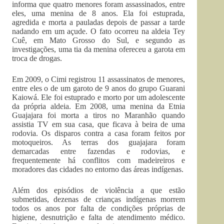
informa que quatro menores foram assassinados, entre
eles, uma menina de 8 anos. Ela foi estuprada,
agredida e morta a pauladas depois de passar a tarde
nadando em um açude. O fato ocorreu na aldeia Tey
Cuê, em Mato Grosso do Sul, e segundo as
investigações, uma tia da menina ofereceu a garota em
troca de drogas.
Em 2009, o Cimi registrou 11 assassinatos de menores,
entre eles o de um garoto de 9 anos do grupo Guarani
Kaiowá. Ele foi estuprado e morto por um adolescente
da própria aldeia. Em 2008, uma menina da Etnia
Guajajara foi morta a tiros no Maranhão quando
assistia TV em sua casa, que ficava à beira de uma
rodovia. Os disparos contra a casa foram feitos por
motoqueiros. As terras dos guajajara foram
demarcadas entre fazendas e rodovias, e
frequentemente há conflitos com madeireiros e
moradores das cidades no entorno das áreas indígenas.
Além dos episódios de violência a que estão
submetidas, dezenas de crianças indígenas morrem
todos os anos por falta de condições próprias de
higiene, desnutrição e falta de atendimento médico.