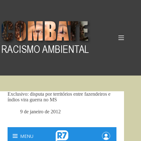
Pular
para
o
conteúdo
Exclusivo: disputa por territórios entre fazendeiros e
índios vira guerra no MS
9 de janeiro de 2012