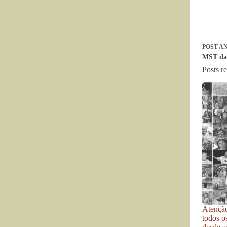
POST
AN
MST da 
Posts r
Atenção
todos o