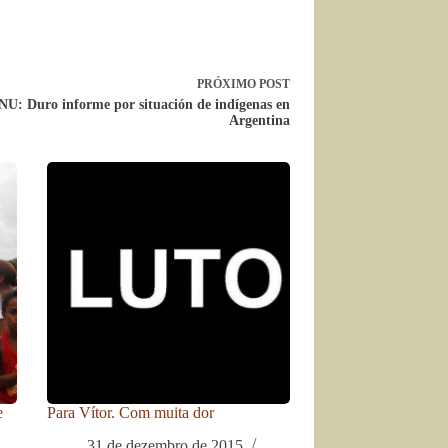
PRÓXIMO
POST
U: Duro informe por situación de indígenas en
Argentina
e
Para Vítor. Com muita dor
31 de dezembro de 2015