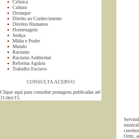
Crônica
Cultura
Destaque
Direito ao Conhecimento
Direitos Humanos
Homenagem
Justiça
Mídia e Poder
Mundo
Racismo
Racismo Ambiental
Reforma Agrária
Trabalho Escravo
CONSULTA ACERVO
Clique aqui para consultar postagens publicadas até
31/dez/15
.
Servind
musical
cuestio
Oritz, 