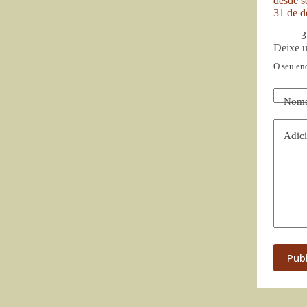
desde se
31 de d
3
Deixe 
O seu en
Nom
Adici
Pub