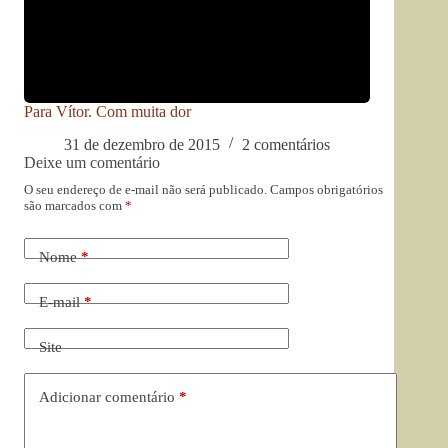
Para Vítor. Com muita dor
31 de dezembro de 2015
2 comentários
Deixe um comentário
O seu endereço de e-mail não será publicado.
Campos obrigatórios
são marcados com
*
Nome
*
E-mail
*
Site
Adicionar comentário
*