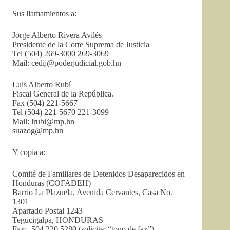
Sus llamamientos a:
Jorge Alberto Rivera Avilés
Presidente de la Corte Suprema de Justicia
Tel (504) 269-3000 269-3069
Mail:
cedij@poderjudicial.gob.hn
Luis Alberto Rubí
Fiscal General de la República.
Fax (504) 221-5667
Tel (504) 221-5670 221-3099
Mail:
lrubi@mp.hn
suazog@mp.hn
Y copia a:
Comité de Familiares de Detenidos Desaparecidos en
Honduras (COFADEH)
Barrio La Plazuela, Avenida Cervantes, Casa No.
1301
Apartado Postal 1243
Tegucigalpa, HONDURAS
Fax:+504 220 5280 (solicite: “tono de fax”)