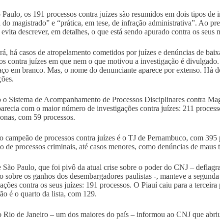
Paulo, os 191 processos contra juízes são resumidos em dois tipos de i
 do magistrado” e “prática, em tese, de infração administrativa”. Ao pr
a evita descrever, em detalhes, o que está sendo apurado contra os seus 
á, há casos de atropelamento cometidos por juízes e denúncias de baix
os contra juízes em que nem o que motivou a investigação é divulgado.
ço em branco. Mas, o nome do denunciante aparece por extenso. Há des
ções.
o Sistema de Acompanhamento de Processos Disciplinares contra Magi
parecia com o maior número de investigações contra juízes: 211 proces
nas, com 59 processos.
o campeão de processos contra juízes é o TJ de Pernambuco, com 395 
o de processos criminais, até casos menores, como denúncias de maus t
 São Paulo, que foi pivô da atual crise sobre o poder do CNJ – deflagra
o sobre os ganhos dos desembargadores paulistas -, manteve a segunda
gações contra os seus juízes: 191 processos. O Piauí caiu para a terceir
o é o quarto da lista, com 129.
 Rio de Janeiro – um dos maiores do país – informou ao CNJ que abriu 