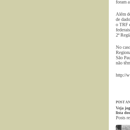
foram a
Além de
de dado
o TRF d
federai
2ª Regi
No caso
Regiona
São Pau
não têm
http://
POST
AN
Veja jog
lista d
Posts r