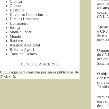
Crônica
aument
Cultura
o
Cons
Destaque
contra 
Direito ao Conhecimento
CNJ. A
Direitos Humanos
Homenagem
Apesar 
Justiça
o
CNJ
Mídia e Poder
Se essa
Mundo
nada a 
Racismo
Racismo Ambiental
Reforma Agrária
O númer
Trabalho Escravo
do CNJ 
decidiu
Sistema
CONSULTA ACERVO
Clique aqui para consultar postagens publicadas até
O objet
31/dez/15
.
e desem
sobre c
“desblo
Nem as 
em vári
denunci