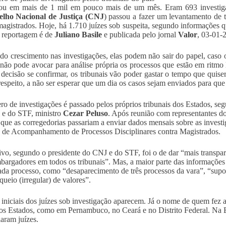
ou em mais de 1 mil em pouco mais de um mês. Eram 693 investig
elho Nacional de Justiça (CNJ
) passou a fazer um levantamento de t
magistrados. Hoje, há 1.710 juízes sob suspeita, segundo informações qu
 reportagem é de
Juliano Basile
e publicada pelo jornal
Valor
, 03-01-
do crescimento nas investigações, elas podem não sair do papel, caso
não pode avocar para análise própria os processos que estão em ritmo 
 decisão se confirmar, os tribunais vão poder gastar o tempo que qui
respeito, a não ser esperar que um dia os casos sejam enviados para qu
o de investigações é passado pelos próprios tribunais dos Estados, seg
e do STF, ministro
Cezar Peluso
. Após reunião com representantes dos
 que as corregedorias passariam a enviar dados mensais sobre as invest
 de Acompanhamento de Processos Disciplinares contra Magistrados.
ivo, segundo o presidente do CNJ e do STF, foi o de dar “mais transparê
bargadores em todos os tribunais”. Mas, a maior parte das informações é
ada processo, como “desaparecimento de três processos da vara”, “supos
queio (irregular) de valores”.
iniciais dos juízes sob investigação aparecem. Já o nome de quem fez a 
os Estados, como em Pernambuco, no Ceará e no Distrito Federal. Na 
aram juízes.