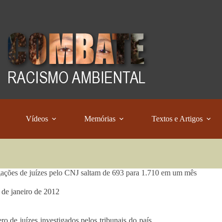
Vídeos
Memórias
Textos e Artigos
gações de juízes pelo CNJ saltam de 693 para 1.710 em um mês
 de janeiro de 2012
o de juízes investigados pelos tribunais do país