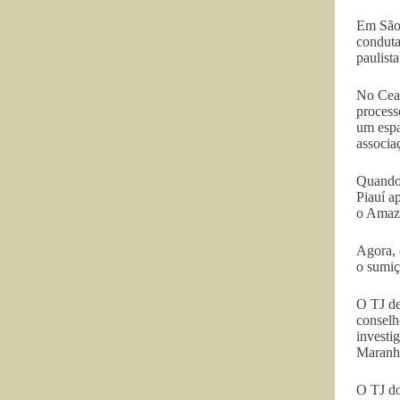
Em São 
conduta
paulist
No Cear
process
um espa
associa
Quando 
Piauí a
o Amazo
Agora, 
o sumiç
O TJ de
conselh
investi
Maranhã
O TJ do