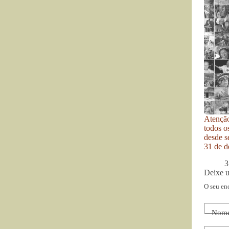
Atenção
todos o
desde se
31 de d
3
Deixe 
O seu en
Nom