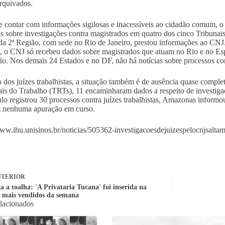
rquivados.
 contar com informações sigilosas e inacessíveis ao cidadão comum, o
s sobre investigações contra magistrados em quatro dos cinco Tribunai
a 2ª Região, com sede no Rio de Janeiro, prestou informações ao CNJ. I
s, o CNJ só recebeu dados sobre magistrados que atuam no Rio e no Es
ão. Nos demais 24 Estados e no DF, não há notícias sobre processos cont
 dos juízes trabalhistas, a situação também é de ausência quase comple
is do Trabalho (TRTs), 11 encaminharam dados a respeito de investiga
lo registrou 30 processos contra juízes trabalhistas, Amazonas informou
 nenhuma apuração em curso.
www.ihu.unisinos.br/noticias/505362-investigacoesdejuizespelocnjsa
TERIOR
a a toalha: 'A Privataria Tucana' foi inserida na
os mais vendidos da semana
elacionados