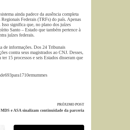
 sistema ainda padece da ausência completa
s Regionais Federais (TRFs) do país. Apenas
sso significa que, no plano dos juízes
pírito Santo – Estado que também pertence à
ra juízes federais.
ta de informações. Dos 24 Tribunais
ções contra seus magistrados ao CNJ. Desses,
 ter 15 processos e seis Estados disseram que
ltamde693para1710emummes
PRÓXIMO
POST
MDS e ASA sinalizam continuidade da parceria