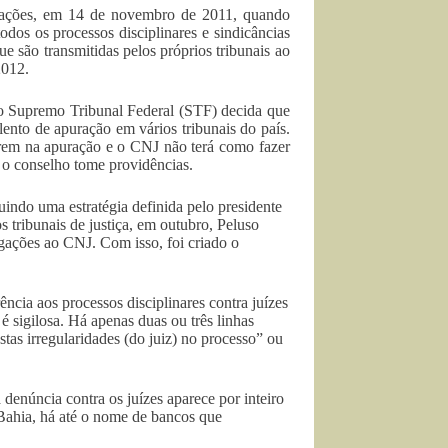
ações, em 14 de novembro de 2011, quando
odos os processos disciplinares e sindicâncias
e são transmitidas pelos próprios tribunais ao
2012.
 o Supremo Tribunal Federal (STF) decida que
lento de apuração em vários tribunais do país.
serem na apuração e o CNJ não terá como fazer
e o conselho tome providências.
uindo uma estratégia definida pelo presidente
 tribunais de justiça, em outubro, Peluso
igações ao CNJ. Com isso, foi criado o
ncia aos processos disciplinares contra juízes
 sigilosa. Há apenas duas ou três linhas
tas irregularidades (do juiz) no processo” ou
denúncia contra os juízes aparece por inteiro
Bahia, há até o nome de bancos que