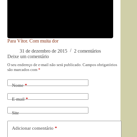
Para Vítor. Com muita dor
31 de dezembro de 2015
2 comentários
Deixe um comentário
O seu endereço de e-mail não será publicado.
Campos obrigatórios
são marcados com
*
Nome
*
E-mail
*
Site
Adicionar comentário
*