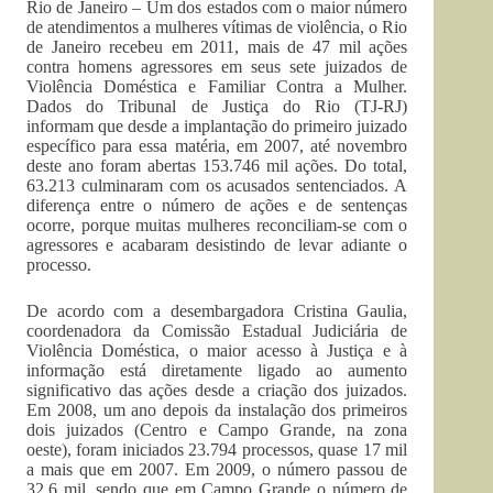
Rio de Janeiro – Um dos estados com o maior número
de atendimentos a mulheres vítimas de violência, o Rio
de Janeiro recebeu em 2011, mais de 47 mil ações
contra homens agressores em seus sete juizados de
Violência Doméstica e Familiar Contra a Mulher.
Dados do Tribunal de Justiça do Rio (TJ-RJ)
informam que desde a implantação do primeiro juizado
específico para essa matéria, em 2007, até novembro
deste ano foram abertas 153.746 mil ações. Do total,
63.213 culminaram com os acusados sentenciados. A
diferença entre o número de ações e de sentenças
ocorre, porque muitas mulheres reconciliam-se com o
agressores e acabaram desistindo de levar adiante o
processo.
De acordo com a desembargadora Cristina Gaulia,
coordenadora da Comissão Estadual Judiciária de
Violência Doméstica, o maior acesso à Justiça e à
informação está diretamente ligado ao aumento
significativo das ações desde a criação dos juizados.
Em 2008, um ano depois da instalação dos primeiros
dois juizados (Centro e Campo Grande, na zona
oeste), foram iniciados 23.794 processos, quase 17 mil
a mais que em 2007. Em 2009, o número passou de
32,6 mil, sendo que em Campo Grande o número de