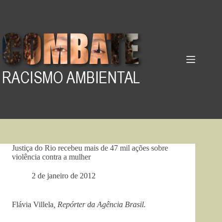
Pular
para
o
conteúdo
Justiça do Rio recebeu mais de 47 mil ações sobre
violência contra a mulher
2 de janeiro de 2012
Flávia Villela
, Repórter da Agência Brasil.