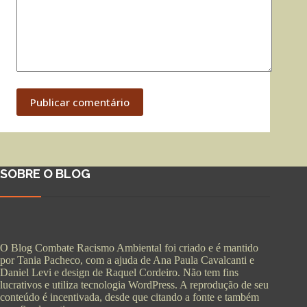
Publicar comentário
SOBRE O BLOG
O Blog Combate Racismo Ambiental foi criado e é mantido
por Tania Pacheco, com a ajuda de Ana Paula Cavalcanti e
Daniel Levi e design de Raquel Cordeiro. Não tem fins
lucrativos e utiliza tecnologia WordPress. A reprodução de seu
conteúdo é incentivada, desde que citando a fonte e também