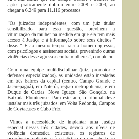
ações praticamente dobrou entre 2008 e 2009, ao
chegar a 6.249 para 11.116 processos.
“Os juizados independentes, com um juiz titular
sensibilizado para essa questão, previnem a
vitimização da mulher na medida em que ela tem mais
acesso à Justiça e à informação sobre seus direitos,”
disse. “ E ao mesmo tempo trata o homem agressor,
com psicólogos e assistentes sociais, prevenindo outras
violências desse agressor contra mulheres”, completou.
Com uma equipe multidisciplinar (juiz, promotor e
defensor especializados), as unidades estão instaladas
em três bairros da capital (centro, Campo Grande e
Jacarepaguá), em Niterói, região metropolitana, e em
Duque de Caxias, Nova Iguaçu, São Gonçalo, na
Baixada Fluminense. Para este ano, o tribunal deve
instalar mais três juizados: em Volta Redonda, Campos
de Goytacases e Cabo Frio.
“Vimos a necessidade de implantar uma Justiça
especial nessas três cidades, devido aos níveis de
violência doméstica existentes, os registros de
ocorrências policiais e à estatística do que chega ao