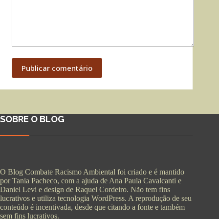
Publicar comentário
SOBRE O BLOG
O Blog Combate Racismo Ambiental foi criado e é mantido
por Tania Pacheco, com a ajuda de Ana Paula Cavalcanti e
Daniel Levi e design de Raquel Cordeiro. Não tem fins
lucrativos e utiliza tecnologia WordPress. A reprodução de seu
conteúdo é incentivada, desde que citando a fonte e também
sem fins lucrativos.