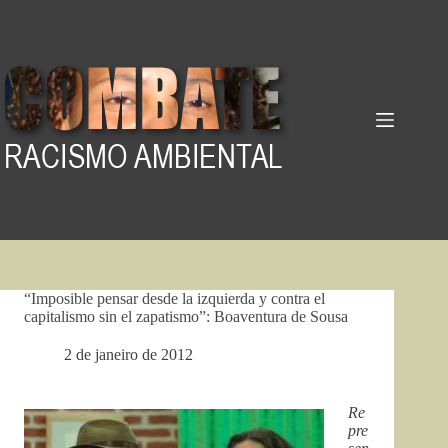
Pular
para
o
conteúdo
“Imposible pensar desde la izquierda y contra el
capitalismo sin el zapatismo”: Boaventura de Sousa
2 de janeiro de 2012
Re
pre