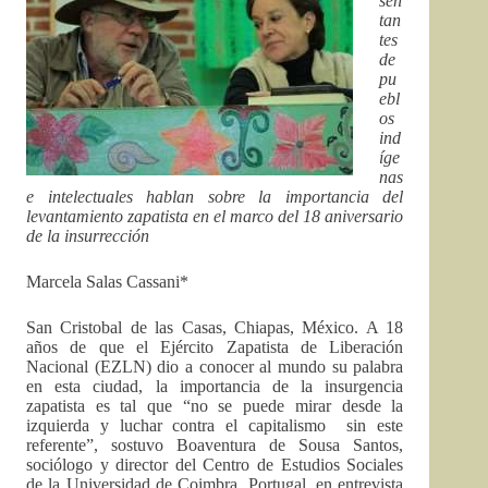
sen
tan
tes
de
pu
ebl
os
ind
íge
nas
e intelectuales hablan sobre la importancia del
levantamiento zapatista en el marco del 18 aniversario
de la insurrección
Marcela Salas Cassani*
San Cristobal de las Casas, Chiapas, México. A 18
años de que el Ejército Zapatista de Liberación
Nacional (EZLN) dio a conocer al mundo su palabra
en esta ciudad, la importancia de la insurgencia
zapatista es tal que “no se puede mirar desde la
izquierda y luchar contra el capitalismo sin este
referente”, sostuvo Boaventura de Sousa Santos,
sociólogo y director del Centro de Estudios Sociales
de la Universidad de Coimbra, Portugal, en entrevista