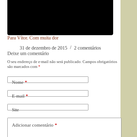
Para Vítor. Com muita dor
31 de dezembro de 2015
2 comentários
Deixe um comentário
O seu endereço de e-mail não será publicado.
Campos obrigatórios
são marcados com
*
Nome
*
E-mail
*
Site
Adicionar comentário
*