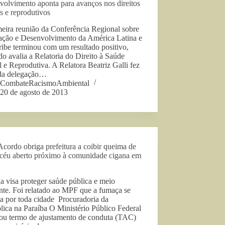
volvimento aponta para avanços nos direitos
s e reprodutivos
eira reunião da Conferência Regional sobre
ação e Desenvolvimento da América Latina e
ibe terminou com um resultado positivo,
o avalia a Relatoria do Direito à Saúde
 e Reprodutiva. A Relatora Beatriz Galli fez
 da delegação…
CombateRacismoAmbiental
20 de agosto de 2013
cordo obriga prefeitura a coibir queima de
a céu aberto próximo à comunidade cigana em
 visa proteger saúde pública e meio
nte. Foi relatado ao MPF que a fumaça se
a por toda cidade Procuradoria da
ica na Paraíba O Ministério Público Federal
rou termo de ajustamento de conduta (TAC)