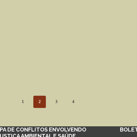
1
2
3
4
PA DE CONFLITOS ENVOLVENDO
BOLE
JUSTIÇA AMBIENTAL E SAÚDE