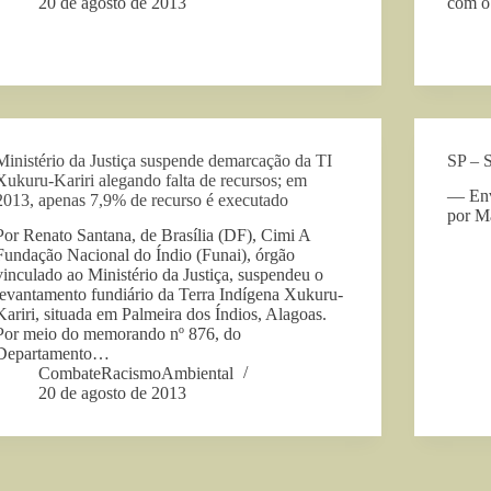
20 de agosto de 2013
com o
Ministério da Justiça suspende demarcação da TI
SP – 
Xukuru-Kariri alegando falta de recursos; em
— Env
2013, apenas 7,9% de recurso é executado
por M
Por Renato Santana, de Brasília (DF), Cimi A
Fundação Nacional do Índio (Funai), órgão
vinculado ao Ministério da Justiça, suspendeu o
levantamento fundiário da Terra Indígena Xukuru-
Kariri, situada em Palmeira dos Índios, Alagoas.
Por meio do memorando nº 876, do
Departamento…
CombateRacismoAmbiental
20 de agosto de 2013