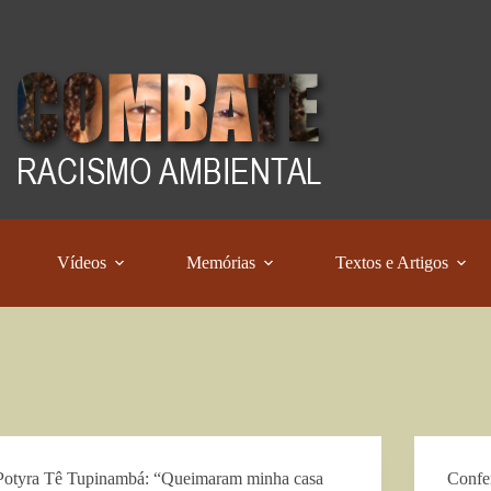
Vídeos
Memórias
Textos e Artigos
Potyra Tê Tupinambá: “Queimaram minha casa
Confe