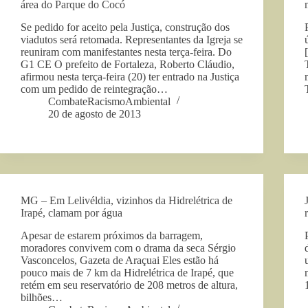
área do Parque do Cocó
Se pedido for aceito pela Justiça, construção dos
viadutos será retomada. Representantes da Igreja se
reuniram com manifestantes nesta terça-feira. Do
G1 CE O prefeito de Fortaleza, Roberto Cláudio,
afirmou nesta terça-feira (20) ter entrado na Justiça
com um pedido de reintegração…
CombateRacismoAmbiental
20 de agosto de 2013
MG – Em Lelivéldia, vizinhos da Hidrelétrica de
Irapé, clamam por água
Apesar de estarem próximos da barragem,
moradores convivem com o drama da seca Sérgio
Vasconcelos, Gazeta de Araçuai Eles estão há
pouco mais de 7 km da Hidrelétrica de Irapé, que
retém em seu reservatório de 208 metros de altura,
bilhões…