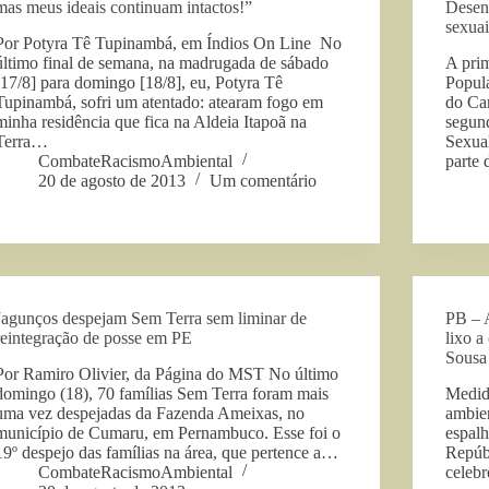
mas meus ideais continuam intactos!”
Desen
sexuai
Por Potyra Tê Tupinambá, em Índios On Line No
último final de semana, na madrugada de sábado
A prim
[17/8] para domingo [18/8], eu, Potyra Tê
Popul
Tupinambá, sofri um atentado: atearam fogo em
do Car
minha residência que fica na Aldeia Itapoã na
segund
Terra…
Sexual
CombateRacismoAmbiental
parte
20 de agosto de 2013
Um comentário
Jagunços despejam Sem Terra sem liminar de
PB – A
reintegração de posse em PE
lixo 
Sousa
Por Ramiro Olivier, da Página do MST No último
domingo (18), 70 famílias Sem Terra foram mais
Medida
uma vez despejadas da Fazenda Ameixas, no
ambie
município de Cumaru, em Pernambuco. Esse foi o
espalh
19º despejo das famílias na área, que pertence a…
Repúbl
CombateRacismoAmbiental
celeb