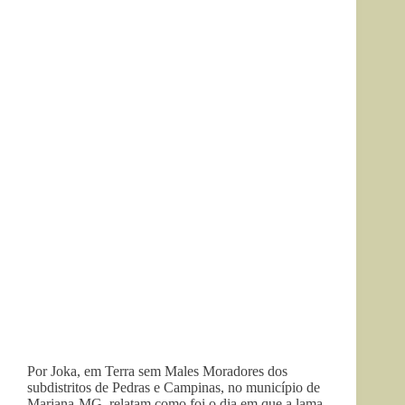
Por Joka, em Terra sem Males Moradores dos
subdistritos de Pedras e Campinas, no município de
Mariana-MG, relatam como foi o dia em que a lama