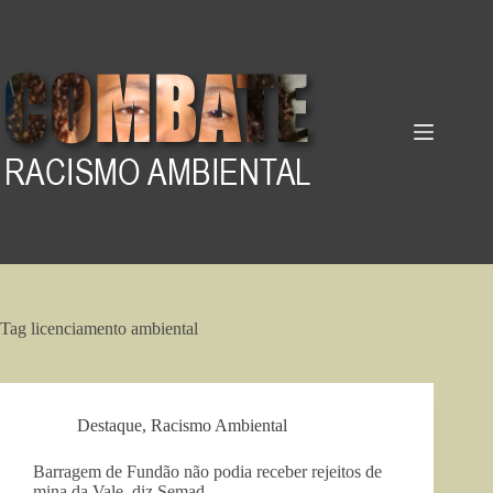
Pular
para
o
conteúdo
Tag
licenciamento ambiental
Destaque
,
Racismo Ambiental
Barragem de Fundão não podia receber rejeitos de
mina da Vale, diz Semad