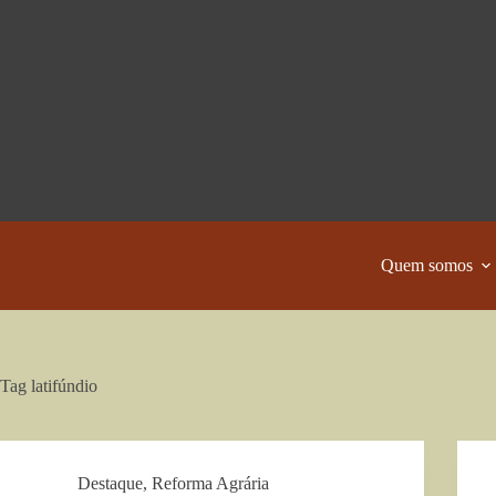
Pular
para
o
conteúdo
Quem somos
Tag
latifúndio
Destaque
,
Reforma Agrária