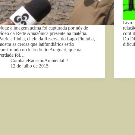
Livro 
Nota: a imagem acima foi capturada por nós de
relaçã
vídeo da Rede Amazônica presente na matéria.
confli
Patrícia Pinha, chefe da Reserva do Lago Piratuba,
Do Di
mostra as cercas que latifundiários estão
dificu
construindo no leito do rio Araguari, que na
verdade foi…
CombateRacismoAmbiental
12 de julho de 2015