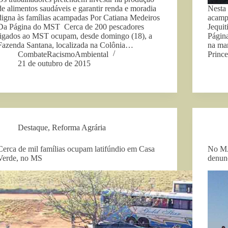
de alimentos saudáveis e garantir renda e moradia
Nesta 
digna às famílias acampadas Por Catiana Medeiros
acamp
Da Página do MST Cerca de 200 pescadores
Jequi
ligados ao MST ocupam, desde domingo (18), a
Págin
Fazenda Santana, localizada na Colônia…
na man
CombateRacismoAmbiental
Princ
21 de outubro de 2015
Destaque
,
Reforma Agrária
Cerca de mil famílias ocupam latifúndio em Casa
No MA
Verde, no MS
denun