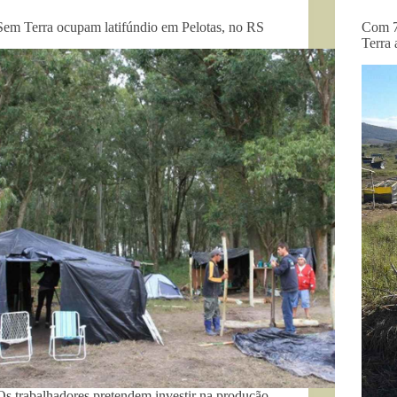
Sem Terra ocupam latifúndio em Pelotas, no RS
Com 7
Terra 
Os trabalhadores pretendem investir na produção