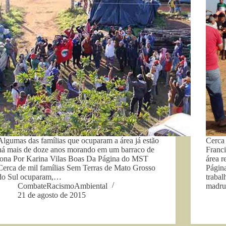
Algumas das famílias que ocuparam a área já estão
Cerca
há mais de doze anos morando em um barraco de
Franc
lona Por Karina Vilas Boas Da Página do MST
área r
Cerca de mil famílias Sem Terras de Mato Grosso
Págin
do Sul ocuparam,…
trabal
CombateRacismoAmbiental
madru
21 de agosto de 2015