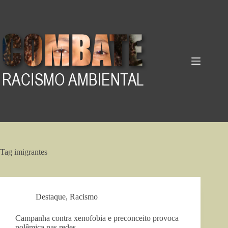
Pular
para
o
conteúdo
Tag
imigrantes
Destaque
,
Racismo
Campanha contra xenofobia e preconceito provoca
polêmica nas redes